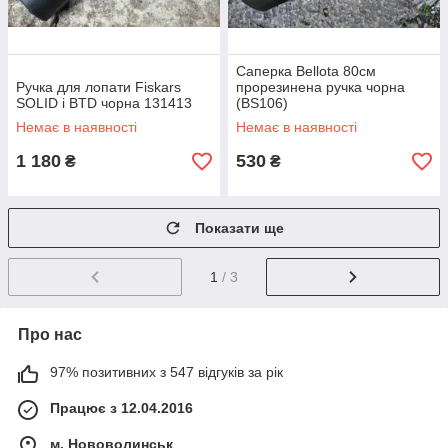
Саперка Bellota 80см
Ручка для лопати Fiskars
прорезинена ручка чорна
SOLID і BTD чорна 131413
(BS106)
Немає в наявності
Немає в наявності
1 180
530
₴
₴
Показати ще
1
/ 3
Про нас
97% позитивних з 547 відгуків за рік
Працює з 12.04.2016
м. Нововолинськ