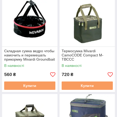
Складная сумка ведро чтобы
Термосумка Mivardi
намочить и перемешать
CamoCODE Compact M-
прикормку Mivardi Groundbait
TBCCC
Mixing Bag M-TMGB
В наявності
В наявності
560
720
₴
₴
Купити
Купити