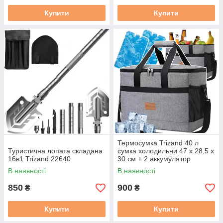
Купити
Купити
Термосумка Trizand 40 л
Туристична лопата складана
сумка холодильни 47 x 28,5 x
16в1 Trizand 22640
30 см + 2 аккумулятор
холода (23843)
В наявності
В наявності
850
900
₴
₴
Купити
Купити