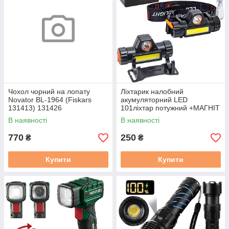
Чохол чорний на лопату
Ліхтарик налобний
Novator BL-1964 (Fiskars
акумуляторний LED
131413) 131426
101ліхтар потужний +МАГНІТ
Tipe-C COB CREE
В наявності
В наявності
770
250
₴
₴
Купити
Купити