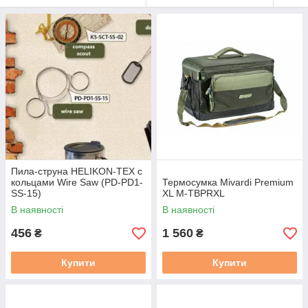
Пила-струна HELIKON-TEX с
кольцами Wire Saw (PD-PD1-
Термосумка Mivardi Premium
SS-15)
XL M-TBPRXL
В наявності
В наявності
456
1 560
₴
₴
Купити
Купити