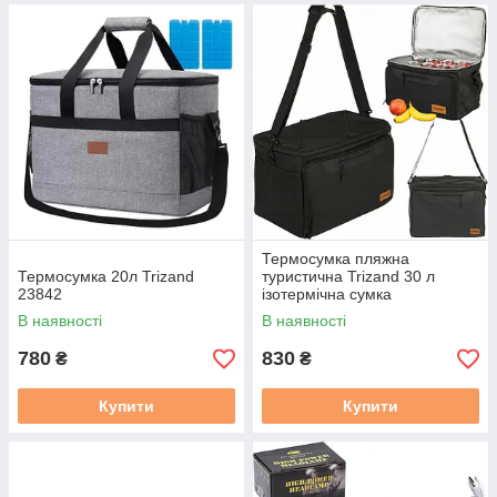
Термосумка пляжна
Термосумка 20л Trizand
туристична Trizand 30 л
23842
ізотермічна сумка
холодильник 46 ? 27 ? 30 см
В наявності
В наявності
(25635)
780
830
₴
₴
Купити
Купити