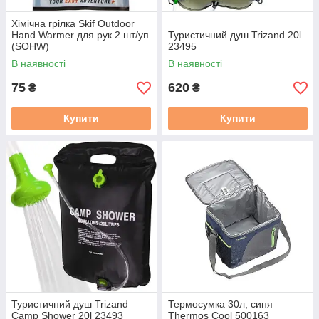
Хімічна грілка Skif Outdoor
Hand Warmer для рук 2 шт/уп
Туристичний душ Trizand 20l
(SOHW)
23495
В наявності
В наявності
75
620
₴
₴
Купити
Купити
Туристичний душ Trizand
Термосумка 30л, синя
Camp Shower 20l 23493
Thermos Cool 500163