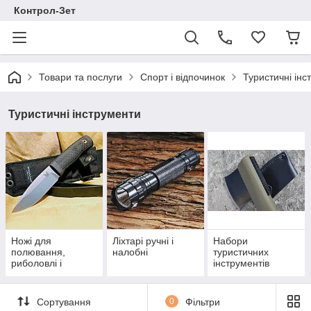
Контрол-Зет
Товари та послуги
Спорт і відпочинок
Туристичні інс
Туристичні інструменти
Ножі для
Ліхтарі ручні і
Набори
полювання,
налобні
туристичних
риболовлі і
інструментів
туризму
Сортування
0
Фільтри