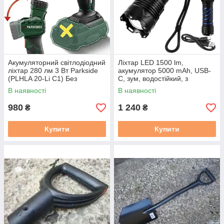
Акумуляторний світлодіодний
Ліхтар LED 1500 lm,
ліхтар 280 лм 3 Вт Parkside
акумулятор 5000 mAh, USB-
(PLHLA 20-Li C1) Без
C, зум, водостійкий, з
акумулятора
функцією Power Bank.
В наявності
В наявності
Trizand 26949
980
1 240
₴
₴
Купити
Купити