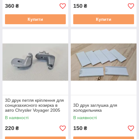
360
150
₴
₴
Купити
Купити
3D друк петля кріплення для
сонцезахисного козирка в
3D друк заглушка для
авто Chrysler Voyager 2005
холодильника
В наявності
В наявності
220
150
₴
₴