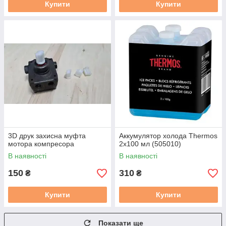
Купити
Купити
3D друк захисна муфта
Аккумулятор холода Thermos
мотора компресора
2x100 мл (505010)
В наявності
В наявності
150
310
₴
₴
Купити
Купити
Показати ще