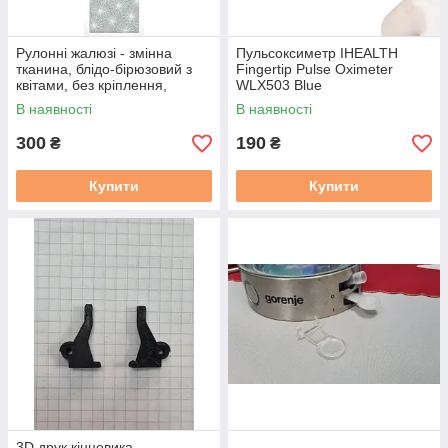
Рулонні жалюзі - змінна
Пульсоксиметр IHEALTH
тканина, блідо-бірюзовий з
Fingertip Pulse Oximeter
квітами, без кріплення,
WLX503 Blue
60x245 см
В наявності
В наявності
300
190
₴
₴
Купити
Купити
3D друк кінцевика