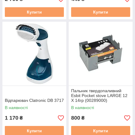
Купити
Купити
Пальник твердопаливний
Esbit Pocket stove LARGE 12
Відпарювач Clatronic DB 3717
X 14гр (00289000)
В наявності
В наявності
1 170
800
₴
₴
Купити
Купити