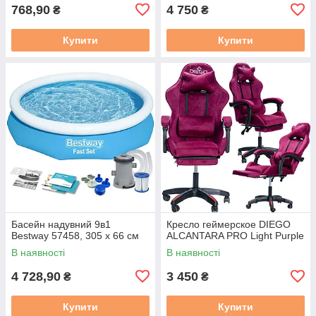
768,90
4 750
₴
₴
Купити
Купити
Басейн надувний 9в1
Кресло геймерское DIEGO
Bestway 57458, 305 x 66 см
ALCANTARA PRO Light Purple
В наявності
В наявності
4 728,90
3 450
₴
₴
Купити
Купити