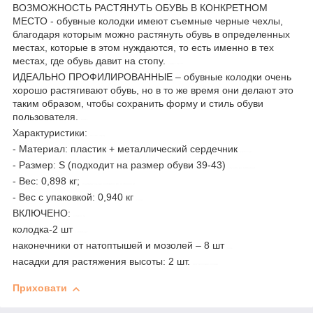
ВОЗМОЖНОСТЬ РАСТЯНУТЬ ОБУВЬ В КОНКРЕТНОМ
МЕСТО - обувные колодки имеют съемные черные чехлы,
благодаря которым можно растянуть обувь в определенных
местах, которые в этом нуждаются, то есть именно в тех
местах, где обувь давит на стопу.
размер 39-43
ИДЕАЛЬНО ПРОФИЛИРОВАННЫЕ – обувные колодки очень
хорошо растягивают обувь, но в то же время они делают это
таким образом, чтобы сохранить форму и стиль обуви
пользователя.
16317
Характуристики:
тесная обувь
- Материал: пластик + металлический сердечник
контрол-зет
- Размер: S (подходит на размер обуви 39-43)
обувные растягиватели
- Вес: 0,898 кг;
индивидуальные анатомические особенности
- Вес с упаковкой: 0,940 кг
стопы
ВКЛЮЧЕНО:
потертости
колодка-2 шт
control-zet
наконечники от натоптышей и мозолей – 8 шт
боль
насадки для растяжения высоты: 2 шт.
регулируемая колодка
Приховати