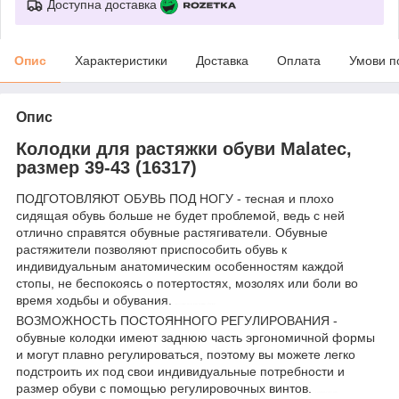
Доступна доставка
Опис
Характеристики
Доставка
Оплата
Умови п
Опис
Колодки для растяжки обуви Malatec,
размер 39-43 (16317)
ПОДГОТОВЛЯЮТ ОБУВЬ ПОД НОГУ - тесная и плохо
сидящая обувь больше не будет проблемой, ведь с ней
отлично справятся обувные растягиватели. Обувные
растяжители позволяют приспособить обувь к
индивидуальным анатомическим особенностям каждой
стопы, не беспокоясь о потертостях, мозолях или боли во
время ходьбы и обувания.
колодки для растяжки обуви
ВОЗМОЖНОСТЬ ПОСТОЯННОГО РЕГУЛИРОВАНИЯ -
обувные колодки имеют заднюю часть эргономичной формы
и могут плавно регулироваться, поэтому вы можете легко
подстроить их под свои индивидуальные потребности и
размер обуви с помощью регулировочных винтов.
control-zet.com