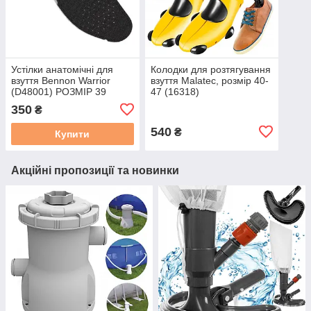
Устілки анатомічні для
Колодки для розтягування
взуття Bennon Warrior
взуття Malatec, розмір 40-
(D48001) РОЗМІР 39
47 (16318)
350
₴
540
₴
Купити
Акційні пропозиції та новинки