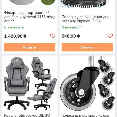
Фільтр-насос картриджний
для басейну Avenli 1136 л/год
Пилосос для очищення дна
300gal
басейну Bigstren 20931
В наявності
В наявності
1 428,90
548,90
₴
₴
Купити
Купити
Кресло геймерское DIEGO
Колеса для офісного крісла