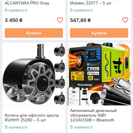
ALCANTARA PRO Gray
Malatec 22077 – 5 шт.
В наявності
В наявності
3 450
547,80
₴
₴
Купити
Купити
Автономный дизельный
Колеса для офісного крісла
обогреватель 9кВт
RUHHY 25280 – 5 шт.
12/24/230В + Bluetooth
Toolme (Польша)
В наявності
В наявності