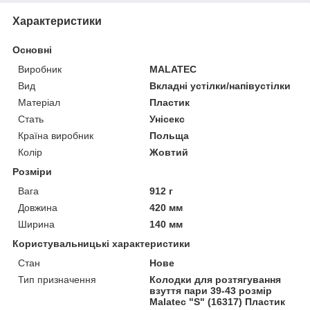
Характеристики
Основні
Виробник
MALATEC
Вид
Вкладні устілки/напівустілки
Матеріал
Пластик
Стать
Унісекс
Країна виробник
Польща
Колір
Жовтий
Розміри
Вага
912 г
Довжина
420 мм
Ширина
140 мм
Користувальницькі характеристики
Стан
Нове
Тип призначення
Колодки для розтягування
взуття пари 39-43 розмір
Malatec "S" (16317) Пластик