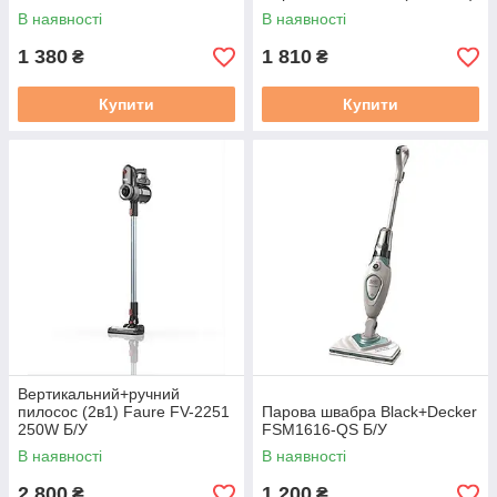
В наявності
В наявності
1 380
1 810
₴
₴
Купити
Купити
Вертикальний+ручний
пилосос (2в1) Faure FV-2251
Парова швабра Black+Decker
250W Б/У
FSM1616-QS Б/У
В наявності
В наявності
2 800
1 200
₴
₴