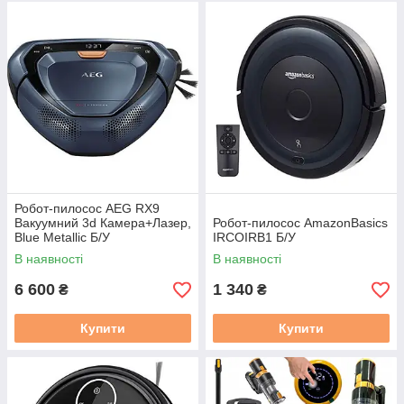
Робот-пилосос AEG RX9
Вакуумний 3d Камера+Лазер,
Робот-пилосос AmazonBasics
Blue Metallic Б/У
IRCOIRB1 Б/У
В наявності
В наявності
6 600
1 340
₴
₴
Купити
Купити