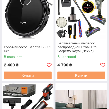
Вертикальный пылесос
Робот-пилосос Bagotte BL509
беспроводной Riwall Pro
Б/У
Carpetto Royal (Чехия)
В наявності
В наявності
2 400
4 790
₴
₴
Купити
Купити