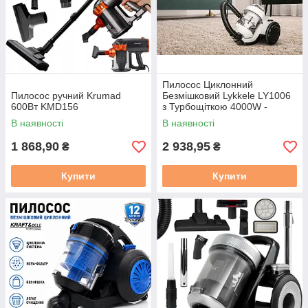
Пилосос Циклонний
Пилосос ручний Krumad
Безмішковий Lykkele LY1006
600Вт KMD156
з Турбощіткою 4000W -
Супер Потужний і
В наявності
В наявності
Ефективний
1 868,90
2 938,95
₴
₴
Купити
Купити