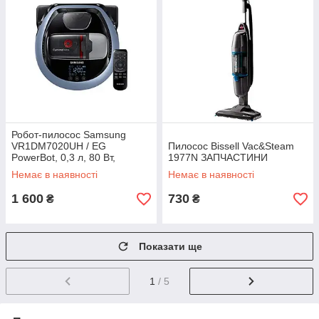
Робот-пилосос Samsung
VR1DM7020UH / EG
Пилосос Bissell Vac&Steam
PowerBot, 0,3 л, 80 Вт,
1977N ЗАПЧАСТИНИ
Honestly Blue ЗАПЧАСТИНИ
Немає в наявності
Немає в наявності
1 600
730
₴
₴
Показати ще
1
/ 5