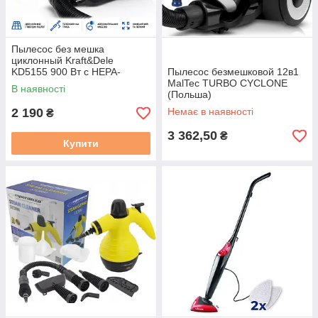
Пылесос без мешка
циклонный Kraft&Dele
KD5155 900 Вт с HEPA-
Пылесос безмешковой 12в1
фильтром для дома и
MalTec TURBO CYCLONE
В наявності
квартиры
(Польша)
2 190
Немає в наявності
₴
3 362,50
₴
Купити