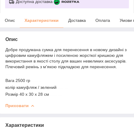
Доступна доставка
Опис
Характеристики
Доставка
Оплата
Умови 
Опис
Добре продумана сумка для перенесення в новому дизайні з
цифровим камуфляжем і посиленою жорсткої кришкою для
використання в якості столу для ваших невеликих аксесуарів.
Плечовий ремінь з м'якою підкладкою для перенесення.
mivardi
control-zet.com
Вага 2500 гр
mivardi m-cccs ціна
колір камуфляж / зелений
mivardi m-cccs купити
Розмір 40 х 30 х 28 см
mivardi m-cccs україна
Приховати
Характеристики