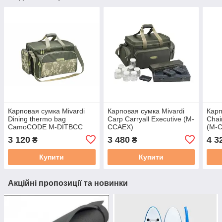
Карповая сумка Mivardi
Карповая сумка Mivardi
Карп
Dining thermo bag
Carp Carryall Executive (M-
Chai
CamoCODE M-DITBCC
CCAEX)
(M-
160 к
3 120
3 480
4 3
₴
₴
Купити
Купити
Акційні пропозиції та новинки