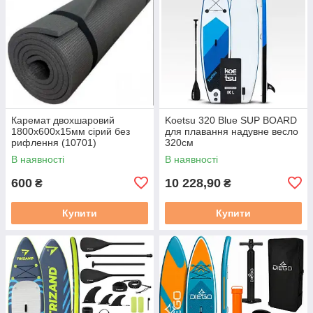
Каремат двохшаровий
Koetsu 320 Blue SUP BOARD
1800х600х15мм сірий без
для плавання надувне весло
рифлення (10701)
320см
В наявності
В наявності
600
10 228,90
₴
₴
Купити
Купити