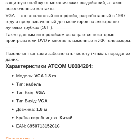
защитную оплётку от механических воздействий, а также
позолоченные контакты.
control-zet.com
VGA — это аналоговый интерфейс, разработанный в 1987
году и предназначенный для мониторов на электронно-
лучевых трубках (ЭЛТ).
кабель мультимедийный vga 1.8m
Также данным интерфейсом оснащаются некоторые
проигрыватели DVD и многие плазменные и ЖК-телевизоры.
кабели для электроники
Позолочені контакти забезпечать чистоту і чіткість переданих
даних.
аксесуари для телевізорів
Характеристики ATCOM U0084204:
Модель:
VGA 1.8 m
Тип:
кабель
Тип Вхід:
VGA
Тип Вихід:
VGA
Довжина:
1.8 м
Країна виробництва:
Китай
EAN:
6950713152616
Приховати