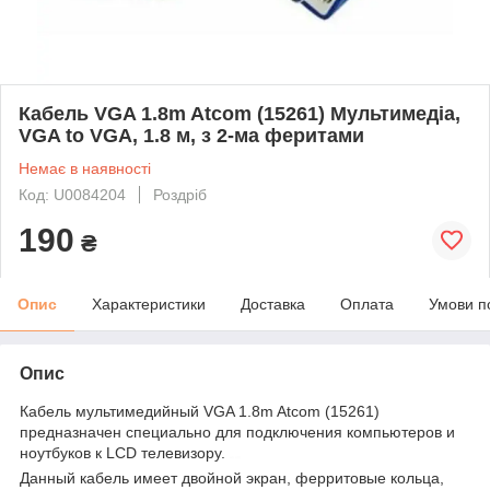
Кабель VGA 1.8m Atcom (15261) Мультимедіа,
VGA to VGA, 1.8 м, з 2-ма феритами
Немає в наявності
Код: U0084204
Роздріб
190
₴
Опис
Характеристики
Доставка
Оплата
Умови п
Опис
Кабель мультимедийный VGA 1.8m Atcom (15261)
предназначен специально для подключения компьютеров и
ноутбуков к LCD телевизору.
atcom
Данный кабель имеет двойной экран, ферритовые кольца,