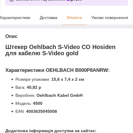
Характеристики
Доставка
Оплата
Умови повернення
Опис
Штекер Oehlbach S-Video CO Hosiden
для кабелю S-Video gold
oehlbach
Характеристики OEHLBACH B000P8ANRW:
Розміри упаковки:
15,6 х 7,4 х 2 см
Вага:
40,82 р
Виробник:
Oehlbach Kabel GmbH
Модель:
4500
EAN:
4003635045008
Додаткова інформація доступна на сайтах: