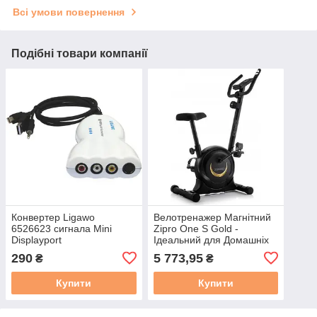
Всі умови повернення
Подібні товари компанії
Конвертер Ligawo
Велотренажер Магнітний
6526623 сигнала Mini
Zipro One S Gold -
Displayport
Ідеальний для Домашніх
MDP/Thunderbolt в
Тренувань
290
5 773,95
₴
₴
композитный / S-Video
Купити
Купити