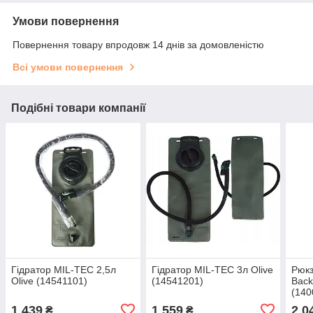
Умови повернення
Повернення товару впродовж 14 днів за домовленістю
Всі умови повернення
Подібні товари компанії
Гідратор MIL-TEC 2,5л
Гідратор MIL-TEC 3л Olive
Рюкз
Olive (14541101)
(14541201)
Back
(140
1 439
1 559
2 0
₴
₴