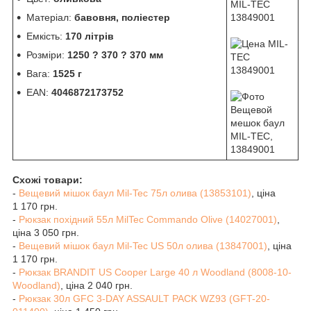
Матеріал:
бавовня, поліестер
Емкість:
170 літрів
Розміри:
1250 ? 370 ? 370 мм
Вага:
1525 г
EAN:
4046872173752
Схожі товари:
-
Вещевий мішок баул Mil-Tec 75л олива (13853101)
, ціна
1 170 грн.
-
Рюкзак похідний 55л MilTec Commando Olive (14027001)
,
ціна 3 050 грн.
-
Вещевий мішок баул Mil-Tec US 50л олива (13847001)
, ціна
1 170 грн.
-
Рюкзак BRANDIT US Cooper Large 40 л Woodland (8008-10-
Woodland)
, ціна 2 040 грн.
-
Рюкзак 30л GFC 3-DAY ASSAULT PACK WZ93 (GFT-20-