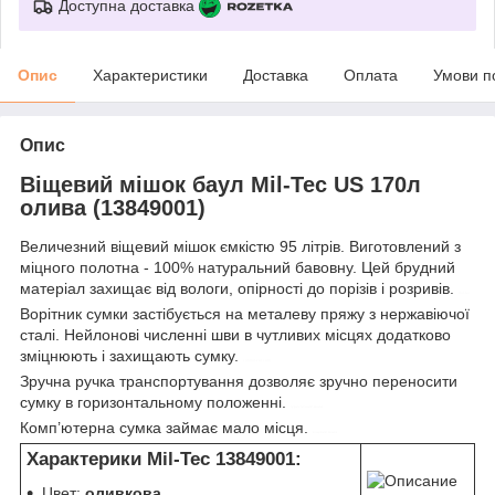
Доступна доставка
Опис
Характеристики
Доставка
Оплата
Умови п
Опис
Віщевий мішок баул Mil-Tec US 170л
олива (13849001)
Величезний віщевий мішок ємкістю 95 літрів. Виготовлений з
міцного полотна - 100% натуральний бавовну. Цей брудний
матеріал захищає від вологи, опірності до порізів і розривів.
mil-tec
Ворітник сумки застібується на металеву пряжу з нержавіючої
сталі. Нейлонові численні шви в чутливих місцях додатково
зміцнюють і захищають сумку.
control-zet.com
Зручна ручка транспортування дозволяє зручно переносити
сумку в горизонтальному положенні.
туристичний мішок
Комп’ютерна сумка займає мало місця.
віщевий мішок
Характерики Mil-Tec 13849001:
Цвет:
оливкова