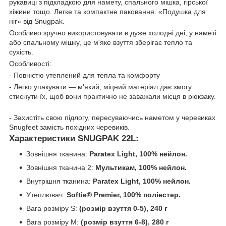
рукавиці з підкладкою для намету, спального мішка, гірської
хіжини тощо. Легке та компактне паковання. «Подушка для
ніг» від Snugpak.
snugpak
Особливо зручно використовувати в дуже холодні дні, у наметі
або спальному мішку, це м'яке взуття зберігає тепло та
сухість.
control-zet.com
Особливості:
12b
- Повністю утеплений для тепла та комфорту
грілка для ніг
- Легко упакувати — м'який, міцний матеріал дає змогу
стиснути їх, щоб вони практично не заважали місця в рюкзаку.
snugpak snugfeet
- Захистіть свою підлогу, пересуваючись наметом у черевиках
Snugfeet замість похідних черевиків.
контрол-зет
Характеристики SNUGPAK 22L:
Зовнішня тканина:
Paratex Light, 100% нейлон.
Зовнішня тканина 2:
Мультикам, 100% нейлон.
Внутрішня тканина:
Paratex Light, 100% нейлон.
Утеплювач:
Softie® Premier, 100% поліестер.
Вага розміру S:
(розмір взуття 0-5), 240 г
Вага розміру М:
(розмір взуття 6-8), 280 г