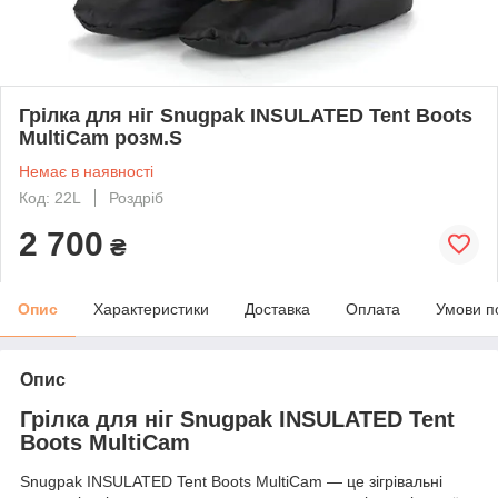
Грілка для ніг Snugpak INSULATED Tent Boots
MultiCam розм.S
Немає в наявності
Код: 22L
Роздріб
2 700
₴
Опис
Характеристики
Доставка
Оплата
Умови п
Опис
Грілка для ніг Snugpak INSULATED Tent
Boots MultiCam
Snugpak INSULATED Tent Boots MultiCam — це зігрівальні