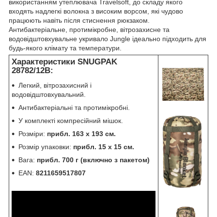
використанням утеплювача Travelsoft, до складу якого
входять надлегкі волокна з високим ворсом, які чудово
працюють навіть після стиснення рюкзаком.
Антибактеріальне, протимікробне, вітрозахисне та
водовідштовхувальне укривало Jungle ідеально підходить для
будь-якого клімату та температури.
snugpak
Характеристики SNUGPAK
28782/12B:
Легкий, вітрозахисний і
водовідштовхувальний.
Антибактеріальні та протимікробні.
У комплекті компресійний мішок.
Розміри:
прибл. 163 х 193 см.
Розмір упаковки:
прибл. 15 х 15 см.
Вага:
прибл. 700 г (включно з пакетом)
EAN:
8211659517807