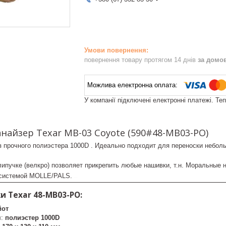
повернення товару протягом 14 днів
за домо
У компанії підключені електронні платежі. Те
найзер Texar MB-03 Coyote (590#48-MB03-PO)
з прочного полиэстера 1000D . Идеально подходит для переноски небол
ипучке (велкро) позволяет прикрепить любые нашивки, т.н. Моральные 
 системой MOLLE/PALS.
койот
 Texar 48-MB03-PO:
йот
л:
полиэстер 1000D