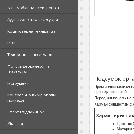
Автомобільна електроніка
Аудіотехніка та аксесуари
Комп'ютерна техніка і за
Різне
Телефони та аксесуари
Фото, відеокамери та
аксесуари
Подсумок орга
Інструмент
Практичный карман и
принадлежностей.
Контрольно-вимірювальні
texar
Передняя панель на л
прилади
Карман совместим с
Спорт і відпочинок
Характеристики
Дім і сад
Цвет:
ко
Материа