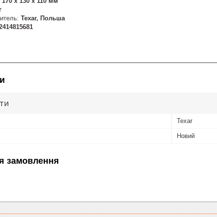
:
170 х 130 х 110 мм
г
итель:
Texar, Польша
2414815681
и
ути
Texar
Новий
я замовлення