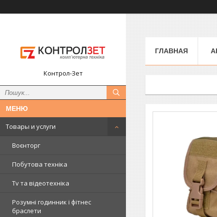
ГЛАВНАЯ
А
Контрол-Зет
Товары и услуги
Воєнторг
Побутова техніка
Tv та відеотехніка
Розумні годинник і фітнес
браслети