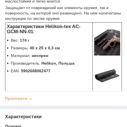
маслостойкий и легко моется.
чистка оружия
Защищает от повреждений как элементы оружия, так и
поверхность, на которой оно размещено. На нем напечатаны
инструкции по чистке оружия.
control-zet.com
Характеристики Helikon-tex AC-
GCM-NN-01:
Вес:
174 г
Размеры:
40 х 25 х 0,3 см
Материал:
неопрен
Производитель:
Helikon, Польша
EAN:
5902688062477
Приховати
Характеристики
Основні