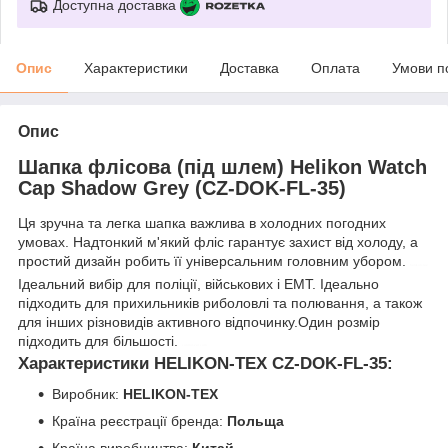
Доступна доставка
Опис
Характеристики
Доставка
Оплата
Умови п
Опис
Шапка флісова (під шлем) Helikon Watch
Cap Shadow Grey (CZ-DOK-FL-35)
Ця зручна та легка шапка важлива в холодних погодних
умовах. Надтонкий м'який фліс гарантує захист від холоду, а
простий дизайн робить її універсальним головним убором.
helikon-tex
Ідеальний вибір для поліції, військових і ЕМТ. Ідеально
підходить для прихильників риболовлі та полювання, а також
для інших різновидів активного відпочинку.Один розмір
підходить для більшості.
control-zet.com
Характеристики HELIKON-TEX CZ-DOK-FL-35:
Виробник:
HELIKON-TEX
Країна реєстрації бренда:
Польща