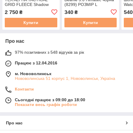
GRID FLEECE Shadow
(8299) РОЗМІР L
Watc
Grey (BL-ALT-FG-35)
(CZ-
2 750
340
540
₴
₴
РОЗМІР 3XL/regular
Купити
Купити
Про нас
97% позитивних з 548 відгуків за рік
Працює з 12.04.2016
м. Нововолинськ
Нововолинська 51 корпус 1, Нововолинськ, Україна
Контакти
Сьогодні працює з 09:00 до 18:00
Показати весь графік роботи
Про нас