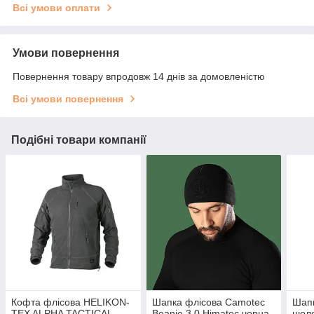
Всі умови оплати
Умови повернення
Повернення товару впродовж 14 днів за домовленістю
Всі умови повернення
Подібні товари компанії
Кофта флісова HELIKON-
Шапка флісова Camotec
Шапк
TEX ALPHA TACTICAL
Beanie 3.0 Himatec чорна
шол