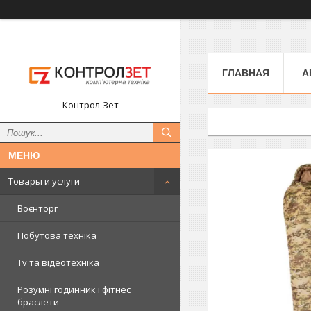
ГЛАВНАЯ
А
Контрол-Зет
Товары и услуги
Воєнторг
Побутова техніка
Tv та відеотехніка
Розумні годинник і фітнес
браслети