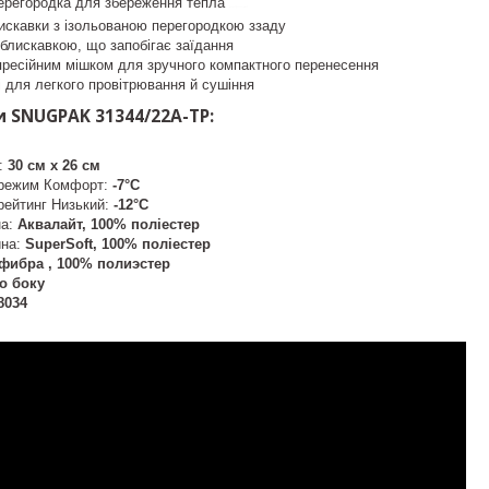
перегородка для збереження тепла
контрол-зет
блискавки з ізольованою перегородкою ззаду
ю-блискавкою, що запобігає заїдання
пресійним мішком для зручного компактного перенесення
ці для легкого провітрювання й сушіння
 SNUGPAK 31344/22A-TP:
и:
30 см х 26 см
 режим Комфорт:
-7°C
рейтинг Низький:
-12°C
на:
Аквалайт, 100% поліестер
ина:
SuperSoft, 100% поліестер
фибра , 100% полиэстер
го боку
8034