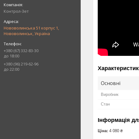
Контрол-Зет
Нововолинська 51 корпус 1,
Нововолинськ, Україна
+380 (67) 332-83-30
до 18:00
+380 (96) 219-62-96
Характеристик
до 22:00
Основні
Виробник
Стан
Інформація дл
Ціна:
4 080 ₴