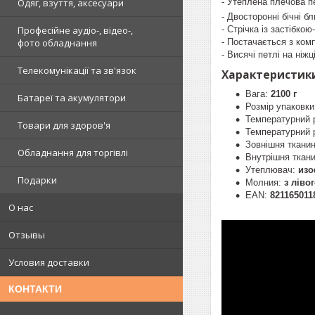
Одяг, взуття, аксесуари
- Утеплена плечова 
- Двосторонні бічні 
Професійне аудіо-, відео-,
- Стрічка із застібко
фото обладнання
- Постачається з ком
- Висячі петлі на ніж
Телекомунікації та зв'язок
Характеристики
Вага:
2100 г
Батареї та акумулятори
Розмір упаковк
Температурний
Товари для здоров'я
Температурний 
Зовнішня ткани
Обладнання для торгівлі
Внутрішня ткан
Утеплювач:
изо
Подарки
Молния:
з ліво
EAN:
821165011
О нас
Отзывы
Условия доставки
КОНТАКТИ