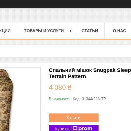
КЦИИ
ТОВАРЫ И УСЛУГИ
СТАТЬИ
О НАС
Спальний мішок Snugpak Sleepe
Terrain Pattern
4 080 ₴
В наявності
Код:
31344/22A-TP
Купити
Купити з