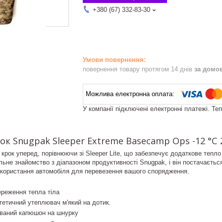
+380 (67) 332-83-30
повернення товару протягом 14 днів
за домо
У компанії підключені електронні платежі. Те
 Snugpak Sleeper Extreme Basecamp Ops -12 °C 22
крок уперед, порівнюючи зі Sleeper Lite, що забезпечує додаткове тепло в
льне знайомство з діапазоном продуктивності Snugpak, і він постачаєтьс
використання автомобіля для перевезення вашого спорядження.
snugpak
ереження тепла тіла
спальний мішок із чохлом
нтетичний утеплювач м'який на дотик.
спальник
ований капюшон на шнурку
легкий спальник