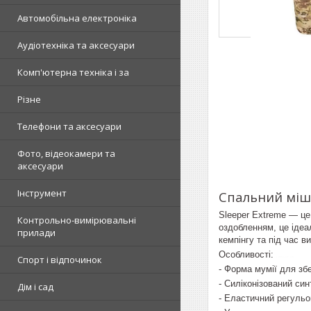
Автомобільна електроніка
Аудіотехніка та аксесуари
Комп'ютерна техніка і за
Різне
Телефони та аксесуари
Фото, відеокамери та
аксесуари
Інструмент
Спальний мішок
Sleeper Extreme — це 
Контрольно-вимірювальні
оздобленням, це ідеа
прилади
кемпінгу та під час 
Особливості:
Спорт і відпочинок
control-zet.com
- Форма мумії для зб
- Силіконізований си
Дім і сад
- Еластичний регуль