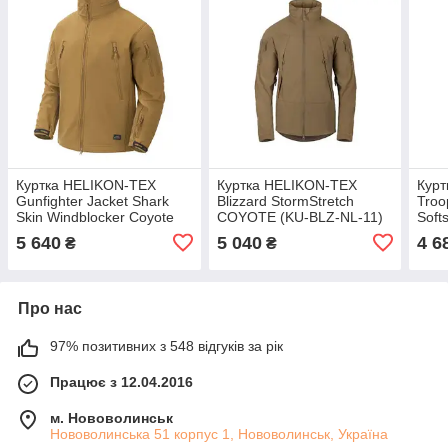
Куртка HELIKON-TEX
Куртка HELIKON-TEX
Кур
Gunfighter Jacket Shark
Blizzard StormStretch
Troo
Skin Windblocker Coyote
COYOTE (KU-BLZ-NL-11)
Soft
(KU-GUN-FM-11) РОЗМІР
РОЗМІР S
TRM
5 640
5 040
4 6
₴
₴
3XL
Про нас
97% позитивних з 548 відгуків за рік
Працює з 12.04.2016
м. Нововолинськ
Нововолинська 51 корпус 1, Нововолинськ, Україна