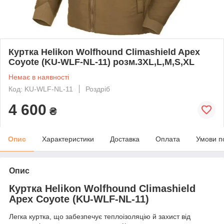
Куртка Helikon Wolfhound Climashield Apex
Coyote (KU-WLF-NL-11) розм.3XL,L,M,S,XL
Немає в наявності
Код: KU-WLF-NL-11
Роздріб
4 600
₴
Опис
Характеристики
Доставка
Оплата
Умови п
Опис
Куртка Helikon Wolfhound Climashield
Apex Coyote (KU-WLF-NL-11)
Легка куртка, що забезпечує теплоізоляцію й захист від