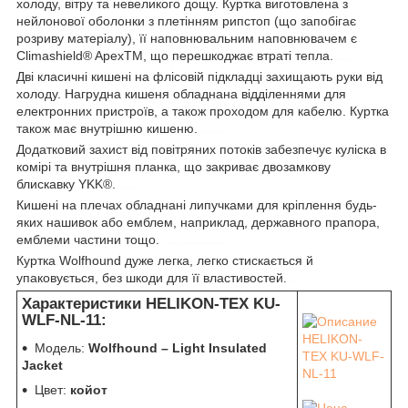
холоду, вітру та невеликого дощу. Куртка виготовлена з
нейлонової оболонки з плетінням рипстоп (що запобігає
розриву матеріалу), її наповнювальним наповнювачем є
Climashield® ApexTM, що перешкоджає втраті тепла.
helikon-tex
Дві класичні кишені на флісовій підкладці захищають руки від
холоду. Нагрудна кишеня обладнана відділеннями для
електронних пристроїв, а також проходом для кабелю. Куртка
також має внутрішню кишеню.
control-zet.com
Додатковий захист від повітряних потоків забезпечує куліска в
комірі та внутрішня планка, що закриває двозамкову
блискавку YKK®.
ku-wlf-nl-11
Кишені на плечах обладнані липучками для кріплення будь-
яких нашивок або емблем, наприклад, державного прапора,
емблеми частини тощо.
куртка helikon wolfhound climashield apex coyote
Куртка Wolfhound дуже легка, легко стискається й
упаковується, без шкоди для її властивостей.
тактична
Характеристики HELIKON-TEX KU-
WLF-NL-11:
Модель:
Wolfhound – Light Insulated
Jacket
Цвет:
койот