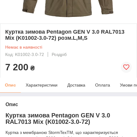
Куртка зимова Pentagon GEN V 3.0 RAL7013
Mix (K01002-3.0-72) розм.L,M,S
Немає в наявності
Код: K01002-3.0-72
Роздріб
7 200
₴
Опис
Характеристики
Доставка
Оплата
Умови п
Опис
Куртка зимова Pentagon GEN V 3.0
RAL7013 Mix (K01002-3.0-72)
Куртка з мембраною StormTexTM, що характеризується