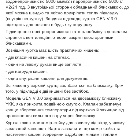
водонепроникністю 5000 мм/м2 і паропроникністю 5000 г/
м2/24 год. З внутрішньої сторони обладнаний блискавкою, до
якої можна швидко та якісно прикріпити теплу підкладку
(внутрішню куртку). Завдяки підкладці куртка GEN V 3.0
підходить для носіння в будь-яку пору року.
куртка зимова
Підвищенню повітропроникності та теплообміну з довкіллям
сприяють вентиляційні отвори, закриті двосторонніми
блискавками.
control-zet.com
Зовнішня куртка має шість практичних кишень:
зимова куртка
- дві класичні кишені на стегнах,
зимову куртку
- один на лівому рукаві вище зап'ястя,
зимову курточку
- дві нагрудні кишені,
контрол-зет
- одна внутрішня кишеня для документів.
husky
Всі кишені у верхній куртці застібаються на блискавку. Крім
того, у підкладці є дві кишені без застібок.
husky хеликон
Модель GEN V 3.0 закривається на двозамкову блискавку
YKK, яка прикрита подвійною смугою. Клапан забезпечує
краще збереження температури під курткою й захищає від
проникнення сильного вітру через блискавку.
куртка
Куртка також має комір-стійку для захисту від вітру, у якому
захований капюшон. Варто зазначити, що комір-стійка та
настегенні кишені зсередини оздоблені м'яким і теплим