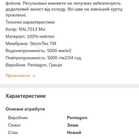
флісом. Регульовані манжети на липучках забезпечують
додатковий захист від холоду. Всі шви на зовнішній куртці
проклеєні.
курточка
Технічні характеристики
control-zet
Колір: RAL7013 Mix
лівел 7
Матеріал: 100% нейлон
level 7
Мембрана: StormTex TM
чорний
Водонепроникність: 5000 мм/м2
gen 3
Повітропроникність: 5000 г/м2/24 год
з підкладкою
Виробник: Pentagon, Греція
Приховати
Характеристики
Основні атрибути
Виробник
Pentagon
Сезон
Зима
Стан
Новий