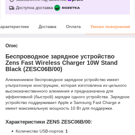
Доступна доставка
арактеристики
Доставка
Оплата
Умови повернення
Опис
Беспроводное зарядное устройство
Zens Fast Wireless Charger 10W Stand
Black (ZESC06B/00)
Алюминиевое беспроводное зарядное устройство имеет
ультратонкую конструкцию, которая изготовлена из цельного
высококачественного алюминия и предназначена для
эффективной (быстрой) зарядки одного устройства. Зарядное
устройство поддерживает Apple и Samsung Fast Charge и
имеет максимальную мощность 10 Вт для поддержки.
беспроводное зарядное
устройство
Характеристики ZENS ZESC06B/00:
Количество USB-портов:
1