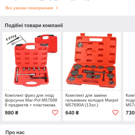
Всі умови повернення
Подібні товари компанії
Комплект фрез для гнізд
Комплект для заміни
Комп
форсунок Mar-Pol M57688
гальмівних колодок Marpol
поду
8 предметів + пластикова
M57690A (13эл.)
M57
валіза Червоний
980
640
730
₴
₴
Про нас