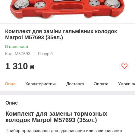
Комплект для заміни гальмівних колодок
Marpol M57693 (35ел.)
В наявності
Код: M57693
Роздріб
1 310
₴
Опис
Характеристики
Доставка
Оплата
Умови п
Опис
Комплект для замены тормозных
колодок Marpol M57693 (35эл.)
Прибор предназначен для вдавливания или завинчивания