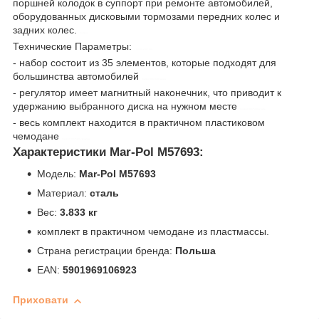
поршней колодок в суппорт при ремонте автомобилей,
оборудованных дисковыми тормозами передних колес и
задних колес.
marpol
Технические Параметры:
control-zet.com
- набор состоит из 35 элементов, которые подходят для
большинства автомобилей
marpol m57693 цена
- регулятор имеет магнитный наконечник, что приводит к
удержанию выбранного диска на нужном месте
marpol m57693 купить
- весь комплект находится в практичном пластиковом
чемодане
marpol m57693 украина
Характеристики Mar-Pol M57693:
Модель:
Mar-Pol M57693
Материал:
сталь
Вес:
3.833 кг
комплект в практичном чемодане из пластмассы.
Страна регистрации бренда:
Польша
EAN:
5901969106923
Приховати