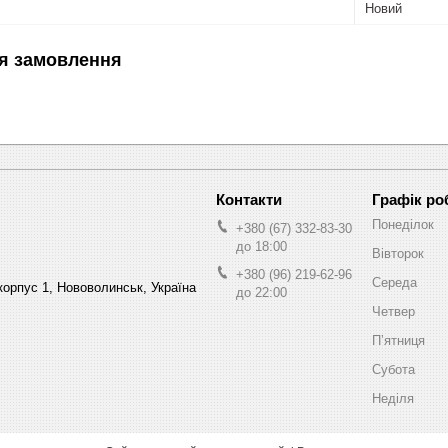
Новий
я замовлення
Графік ро
Понеділок
+380 (67) 332-83-30
до 18:00
Вівторок
+380 (96) 219-62-96
Середа
орпус 1, Нововолинськ, Україна
до 22:00
Четвер
Пʼятниця
Субота
Неділя