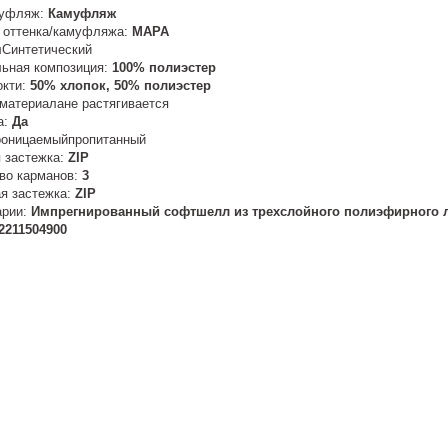
муфляж:
Камуфляж
 оттенка/камуфляжа:
MAPA
Синтетический
ьная композиция:
100% полиэстер
окти:
50% хлопок, 50% полиэстер
 материалане растягивается
а:
Да
роницаемыйпропитанный
 застежка:
ZIP
во карманов:
3
я застежка:
ZIP
арии:
Импрегнированный софтшелл из трехслойного полиэфирного 
2211504900