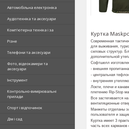
Автомобільна електроніка
Аудіотехніка та аксесуари
Комп'ютерна техніка і за
Куртка Maskpol
Різне
Современная тактичес
для выживания, туриз
силовых структур. Бл
Телефони та аксесуари
дополнительной уте
Софтшелл изготовлен
Фото, відеокамери та
аксесуари
- внешняя пропитанна
- центральная тефло
Інструмент
- внутренняя утепля
Локти, плечи и канав
Контрольно-вимірювальні
плетению Rip-Stop м
прилади
Все застегивается н
вентиляционные отве
Спорт і відпочинок
Манжеты отделаны эл
пользователя и защи
Дім і сад
Куртка имеет 3 прак
часть всех карманов