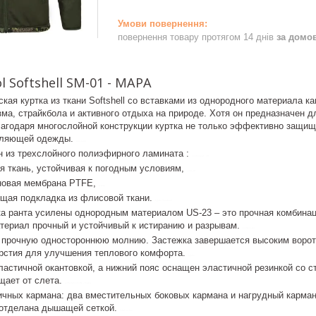
повернення товару протягом 14 днів
за домо
 Softshell SM-01 - MAPA
кая куртка из ткани Softshell со вставками из однородного материала
ма, страйкбола и активного отдыха на природе. Хотя он предназначен д
агодаря многослойной конструкции куртка не только эффективно защищае
пляющей одежды.
maskpol
 из трехслойного полиэфирного ламината :
control-zet.com
я ткань, устойчивая к погодным условиям,
smm-01
новая мембрана PTFE,
куртка
ющая подкладка из флисовой ткани.
куртка maskpol
ка ранта усилены однородным материалом US-23 – это прочная комбинац
атериал прочный и устойчивый к истиранию и разрывам.
контрол-зет
а прочную одностороннюю молнию. Застежка завершается высоким ворот
рстия для улучшения теплового комфорта.
куртка
астичной окантовкой, а нижний пояс оснащен эластичной резинкой со с
щает от слета.
softshell sm-01 - mapa
тичных кармана: два вместительных боковых кармана и нагрудный карм
 отделана дышащей сеткой.
тактическая