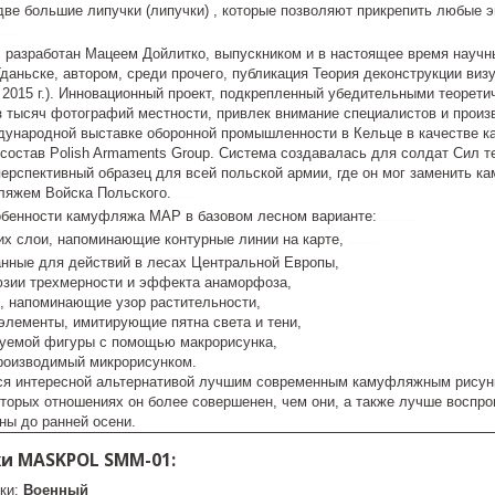
две большие липучки (липучки) , которые позволяют прикрепить любые 
ная одежда
азработан Мацеем Дойлитко, выпускником и в настоящее время научны
Гданьске, автором, среди прочего, публикация Теория деконструкции в
 2015 г.). Инновационный проект, подкрепленный убедительными теорет
 тысяч фотографий местности, привлек внимание специалистов и прои
ународной выставке оборонной промышленности в Кельце в качестве 
 состав Polish Armaments Group. Система создавалась для солдат Сил
перспективный образец для всей польской армии, где он мог заменить 
яжем Войска Польского.
control-zet
обенности камуфляжа MAP в базовом лесном варианте:
тактическая одежда
щих слои, напоминающие контурные линии на карте,
5902211504337
ванные для действий в лесах Центральной Европы,
юзии трехмерности и эффекта анаморфоза,
 напоминающие узор растительности,
 элементы, имитирующие пятна света и тени,
уемой фигуры с помощью макрорисунка,
производимый микрорисунком.
я интересной альтернативой лучшим современным камуфляжным рисункам,
оторых отношениях он более совершенен, чем они, а также лучше воспр
ны до ранней осени.
и MASKPOL SMM-01:
нки:
Военный