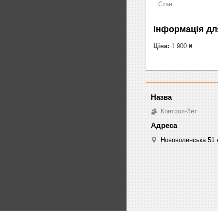
Стан
Інформація дл
Ціна:
1 900 ₴
Контрол-Зет
Нововолинська 51 к