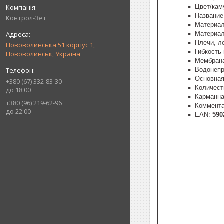
Цвет/ка
Название
Контрол-Зет
Материал
Материал
Плечи, л
Нововолинська 51 корпус 1,
Гибкость
Нововолинськ, Україна
Мембран
Водонеп
Основная
+380 (67) 332-83-30
Количест
до 18:00
Карманна
+380 (96) 219-62-96
Коммент
до 22:00
EAN:
590