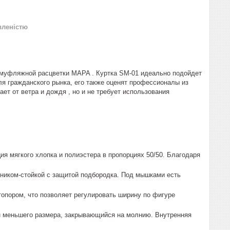
вленістю
 камуфляжной расцветки MAPA . Куртка SM-01 идеально подойдет
ля гражданского рынка, его также оценят профессионалы из
т от ветра и дождя , но и не требует использования
ия мягкого хлопка и полиэстера в пропорциях 50/50. Благодаря
ником-стойкой с защитой подбородка. Под мышками есть
топором, что позволяет регулировать ширину по фигуре
ан меньшего размера, закрывающийся на молнию. Внутренняя