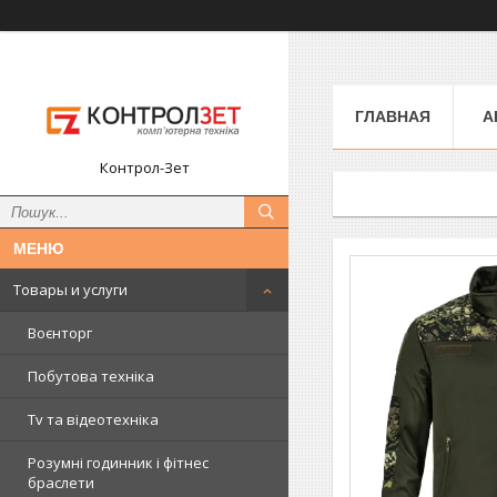
ГЛАВНАЯ
А
Контрол-Зет
Товары и услуги
Воєнторг
Побутова техніка
Tv та відеотехніка
Розумні годинник і фітнес
браслети