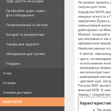
Одяг, взуття, аксесуари
На рукавах пришиты 
липучка для тезки.
формен
Професійне аудіо-, відео-,
Камуфляж MAPA был р
фото обладнання
изящных искусств в 
камуфляжа (Гданьск,
Телекомунікації та зв'язок
компьютерный анализ
дебютировал на Межд
Батареї та акумулятори
Maskpol, входящей в
рассматривался как 
официальным камуфл
Товари для здоров'я
Наиболее важные ос
Обладнання для торгівлі
- 6 цветов, образую
- цвета, оптимизиро
Подарки
- использование илл
- биоморфные формы,
- высококонтрастные
О нас
- деформация маскир
- цветовой шум, вос
Отзывы
Рисунок MAP являетс
финский M/05. В нек
Условия доставки
период с поздней вес
КОНТАКТИ
Характеристик
Тип огра