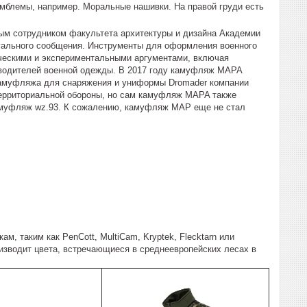
эмблемы, например. Моральные нашивки. На правой груди есть
м сотрудником факультета архитектуры и дизайна Академии
изуального сообщения. Инструменты для оформления военного
ическими и экспериментальными аргументами, включая
зводителей военной одежды. В 2017 году камуфляж MAPA
камуфляжа для снаряжения и униформы Dromader компании
 территориальной обороны, но сам камуфляж MAPA также
камуфляж wz.93. К сожалению, камуфляж MAP еще не стал
 таким как PenCott, MultiCam, Kryptek, Flecktarn или
оизводит цвета, встречающиеся в среднеевропейских лесах в