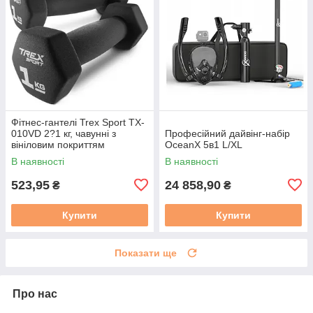
Фітнес-гантелі Trex Sport TX-
010VD 2?1 кг, чавунні з
Професійний дайвінг-набір
вініловим покриттям
OceanX 5в1 L/XL
В наявності
В наявності
523,95
24 858,90
₴
₴
Купити
Купити
Показати ще
Про нас