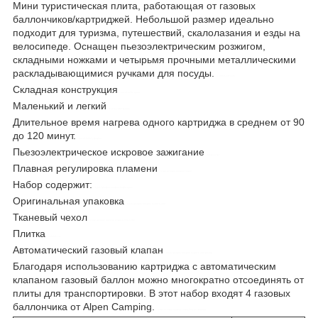
Мини туристическая плита, работающая от газовых
баллончиков/картриджей. Небольшой размер идеально
подходит для туризма, путешествий, скалолазания и езды на
велосипеде. Оснащен пьезоэлектрическим розжигом,
складными ножками и четырьмя прочными металлическими
раскладывающимися ручками для посуды.
control-zet.com
Складная конструкция
kovar t-202 цена
Маленький и легкий
kovar t-202 купить
Длительное время нагрева одного картриджа в среднем от 90
до 120 минут.
kovar t-202 украина
Пьезоэлектрическое искровое зажигание
контрол-зет
Плавная регулировка пламени
туристичекая газовая плита
Набор содержит:
туристичекая газовая плита цена
Оригинальная упаковка
туристичекая газовая плита kovar
Тканевый чехол
туристичекая газовая плита kovar t-202
Плитка
control-zet
Автоматический газовый клапан
туристичекая газовая плита kovar купить
Благодаря использованию картриджа с автоматическим
клапаном газовый баллон можно многократно отсоединять от
плиты для транспортировки. В этот набор входят 4 газовых
баллончика от Alpen Camping.
туристичекая газовая плита kovar украина