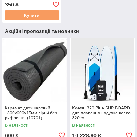
K-202 (JMD-668),
350
₴
червоний
Купити
Акційні пропозиції та новинки
Каремат двохшаровий
Koetsu 320 Blue SUP BOARD
1800х600х15мм сірий без
для плавання надувне весло
рифлення (10701)
320см
В наявності
В наявності
600
10 228,90
₴
₴