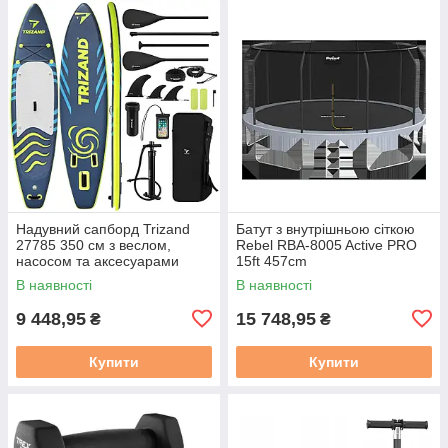
Надувний сапборд Trizand
Батут з внутрішньою сіткою
27785 350 см з веслом,
Rebel RBA-8005 Active PRO
насосом та аксесуарами
15ft 457cm
В наявності
В наявності
9 448,95
15 748,95
₴
₴
Купити
Купити