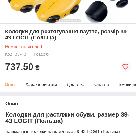
Колодки для розтягування взуття, розмір 39-
43 LOGIT (Польща)
Немає в наявності
Код: 39-43
Роздріб
737,50
₴
Опис
Характеристики
Доставка
Оплата
Умови п
Опис
Колодки для растяжки обуви, размер 39-
43 LOGIT (Польша)
Башмачные колодки пластиковые 39-43 LOGIT (Польша)