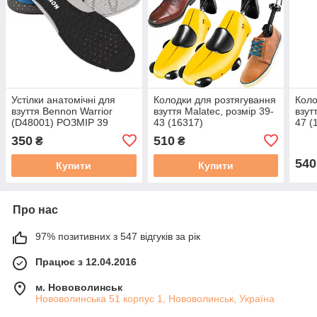
Устілки анатомічні для
Колодки для розтягування
Коло
взуття Bennon Warrior
взуття Malatec, розмір 39-
взут
(D48001) РОЗМІР 39
43 (16317)
47 (
350
510
₴
₴
540
Купити
Купити
Про нас
97% позитивних з 547 відгуків за рік
Працює з 12.04.2016
м. Нововолинськ
Нововолинська 51 корпус 1, Нововолинськ, Україна