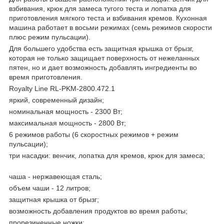
взбивания, крюк для замеса тугого теста и лопатка для
приготовления мягкого теста и взбивания кремов. Кухонная
машина работает в восьми режимах (семь режимов скорости
плюс режим пульсации).
кухонные комбайны
Для большего удобства есть защитная крышка от брызг,
которая не только защищает поверхность от нежеланных
пятен, но и дает возможность добавлять ингредиенты во
время приготовления.
измельчители
Royalty Line RL-PKM-2800.472.1
мелкая бытовая техника для кухни
яркий, современный дизайн;
бытовая техника
номинальная мощность - 2300 Вт;
control-zet
максимальная мощность - 2800 Вт;
комбайны
6 режимов работы (6 скоростных режимов + режим
пульсации);
миксеры
три насадки: венчик, лопатка для кремов, крюк для замеса;
измельчение
чаша - нержавеющая сталь;
взбивание
объем чаши - 12 литров;
техника для кухни
защитная крышка от брызг;
кухонный комбайн тестомес royalty line rl-pkm1900
возможность добавления продуктов во время работы;
кухонный комбайн
прорезиненные ножки;