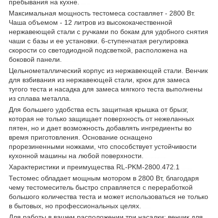
пребывания на кухне.
royalty line
Максимальная мощность тестомеса составляет - 2800 Вт.
Чаша объемом - 12 литров из высококачественной
нержавеющей стали с ручками по бокам для удобного снятия
чаши с базы и ее установки. 6-ступенчатая регулировка
скорости со светодиодной подсветкой, расположена на
боковой панели.
control-zet.com
Цельнометаллический корпус из нержавеющей стали. Венчик
для взбивания из нержавеющей стали, крюк для замеса
тугого теста и насадка для замеса мягкого теста выполнены
из сплава металла.
7
Для большего удобства есть защитная крышка от брызг,
которая не только защищает поверхность от нежеланных
пятен, но и дает возможность добавлять ингредиенты во
время приготовления. Основание оснащено
прорезиненными ножками, что способствует устойчивости
кухонной машины на любой поверхности.
кухонный комбайн тестомес
Характеристики и преимущества RL-PKM-2800.472.1
black 1900 вт
Тестомес обладает мощным мотором в 2800 Вт, благодаря
чему тестомеситель быстро справляется с переработкой
большого количества теста и может использоваться не только
в бытовых, но профессиональных целях.
контрол-зет
Для работы в вашем расположении три насадки: венчик для