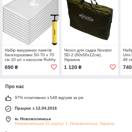
Набір вакуумних пакетів
Чехол для садка Novator
Набі
багаторазових 50-70 х 70
SD-2 (60x50х12см),
Umi.
см 10 шт з насосом Ruhhy
Украина
48 с
(21946)
УЦІ
690
1 120
740
₴
₴
Про нас
97% позитивних з 548 відгуків за рік
Працює з 12.04.2016
м. Нововолинськ
Нововолинська 51 корпус 1, Нововолинськ, Україна