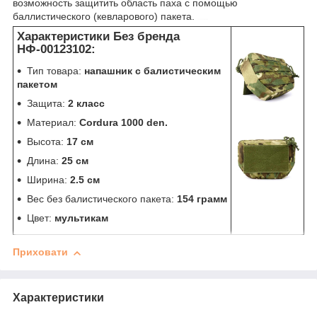
возможность защитить область паха с помощью
баллистического (кевларового) пакета.
напашник
Характеристики Без бренда
НФ-00123102:
Тип товара:
напашник с балистическим
пакетом
Защита:
2 класс
Материал:
Cordura 1000 den.
Высота:
17 см
Длина:
25 см
Ширина:
2.5 см
Вес без балистического пакета:
154 грамм
Цвет:
мультикам
Приховати
Характеристики