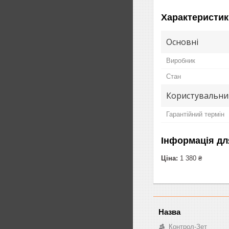
Характеристик
Основні
Виробник
Стан
Користувальни
Гарантійний термін
Інформація дл
Ціна:
1 380 ₴
Контрол-Зет