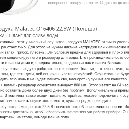
повернення товару протягом 14 днів
за домо
духа Malatec O16406 22,5W (Польша)
ХА + ШЛАНГ ДЛЯ СЛИВА ВОДЫ
malatec
тивный - этот уникальный осушитель воздуха MALATEC отлично улавлив
– работает тихо. Для этого не нужны никакие картриджи или химически
ый запах, грибок, плесень. Эти условия вредны для здоровья и плохо в
тем конденсирует его в резервуар для воды. Его производительность со
и в вашем доме и, следовательно, о здоровье вас и ваших близких.
control-zet.
 осушитель воздуха работает по технологии Пельтье, т. е. очень тихо, т
, там, где есть дети, чей сон очень часто неглубокий. Осушитель не бу
дить всю ночь и не будет мешать сну, наоборот - улучшит его качество.
+ шланг - резервуар осушителя вмещает 800 мл. Этого хватит на 64 час
но оставить дома более двух дней без проблем! Дополнительным преим
а. В комплект также входит шланг, который вы можете подключить к ос
ит вам оставить осушитель в месте, куда вы редко приходите.
malatec o16406 купить
- осушитель мощностью 22,5 Вт снижает потребление электроэнергии.
вности достаточно, чтобы обеспечить эффективную работу прибора. Он и
вартиры: на столе, комоде или на полу.
malatec o16406 украина
ет