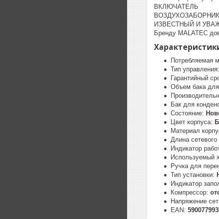
ВКЛЮЧАТЕЛЬ
ВОЗДУХОЗАБОРНИ
ИЗВЕСТНЫЙ И УВА
Бренду MALATEC дове
Характеристики
Потребляемая 
Тип управления
Гарантийный ср
Объем бака для
Производительн
Бак для конден
Состояние:
Нов
Цвет корпуса:
Б
Материал корпу
Длина сетевого
Индикатор рабо
Используемый 
Ручка для пере
Тип установки:
Индикатор запо
Компрессор:
от
Напряжение сет
EAN:
590077993