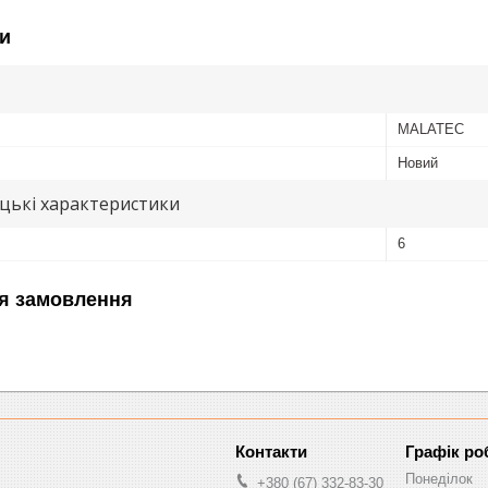
и
MALATEC
Новий
цькі характеристики
6
я замовлення
Графік ро
Понеділок
+380 (67) 332-83-30