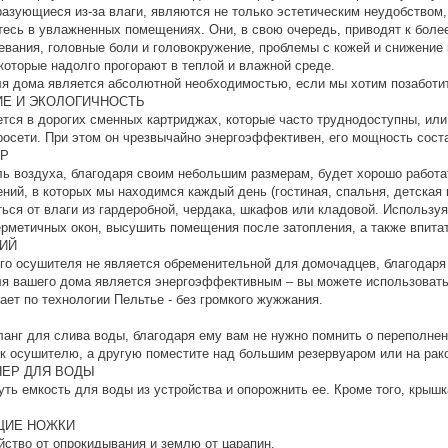
разующиеся из-за влаги, являются не только эстетическим неудобством,
тесь в увлажненных помещениях. Они, в свою очередь, приводят к бол
вания, головные боли и головокружение, проблемы с кожей и снижение 
которые надолго прогорают в теплой и влажной среде.
ля дома является абсолютной необходимостью, если мы хотим позаботит
Е И ЭКОЛОГИЧНОСТЬ
тся в дорогих сменных картриджах, которые часто труднодоступны, или
осети. При этом он чрезвычайно энергоэффективен, его мощность соста
ЕР
ь воздуха, благодаря своим небольшим размерам, будет хорошо работа
ний, в которых мы находимся каждый день (гостиная, спальня, детская 
ься от влаги из гардеробной, чердака, шкафов или кладовой. Использу
рметичных окон, высушить помещения после затопления, а также впитат
ИЙ
ого осушителя не является обременительной для домочадцев, благодаря
я вашего дома является энергоэффективным – вы можете использовать е
ает по технологии Пельтье - без громкого жужжания.
анг для слива воды, благодаря ему вам не нужно помнить о переполнен
 к осушителю, а другую поместите над большим резервуаром или на рако
ЕР ДЛЯ ВОДЫ
ть емкость для воды из устройства и опорожнить ее. Кроме того, крышк
ЩИЕ НОЖКИ
ство от опрокидывания и землю от царапин.