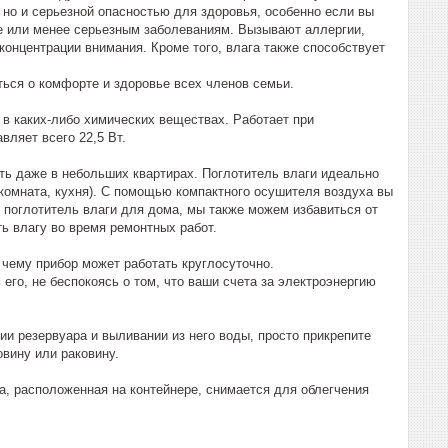
 но и серьезной опасностью для здоровья, особенно если вы
ее или менее серьезным заболеваниям. Вызывают аллергии,
концентрации внимания. Кроме того, влага также способствует
ься о комфорте и здоровье всех членов семьи.
 в каких-либо химических веществах. Работает при
вляет всего 22,5 Вт.
ть даже в небольших квартирах. Поглотитель влаги идеально
комната, кухня). С помощью компактного осушителя воздуха вы
я поглотитель влаги для дома, мы также можем избавиться от
ь влагу во время ремонтных работ.
 чему прибор может работать круглосуточно.
го, не беспокоясь о том, что ваши счета за электроэнергию
ии резервуара и выливании из него воды, просто прикрепите
вину или раковину.
а, расположенная на контейнере, снимается для облегчения