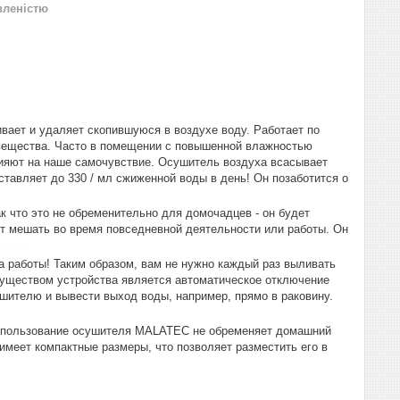
вленістю
ает и удаляет скопившуюся в воздухе воду. Работает по
е вещества. Часто в помещении с повышенной влажностью
лияют на наше самочувствие. Осушитель воздуха всасывает
ставляет до 330 / мл сжиженной воды в день! Он позаботится о
com
ак что это не обременительно для домочадцев - он будет
дет мешать во время повседневной деятельности или работы. Он
malatec o16406 цена
а работы! Таким образом, вам не нужно каждый раз выливать
уществом устройства является автоматическое отключение
ушителю и вывести выход воды, например, прямо в раковину.
 Использование осушителя MALATEC не обременяет домашний
меет компактные размеры, что позволяет разместить его в