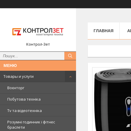
ГЛАВНАЯ
А
Контрол-Зет
Товары и услуги
Воєнторг
Побутова техніка
Tv та відеотехніка
Розумні годинник і фітнес
браслети