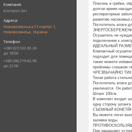
Плесень и грибки, об
долгое время находи
Контрол-Зет
респираторные заболе
развитию насекомых,
Поглотитель влаги д
Нововолинська 51 корпус 1,
ЭНЕРГОСБЕРЕЖЕНИ
Нововолинськ, Україна
Осушитель не нуждае
подключении к электр
ИДЕАЛЬНЫЙ РАЗМ
+380 (67) 332-83-30
Компактный осушител
до 18:00
подходит для помеще
+380 (96) 219-62-96
также можете избавит
до 22:00
проблемы слишком ге
ЧРЕЗВЫЧАЙНО ТИХ
Тихая работа стильн
Поглотитель влаги дл
увеличатся. Он работ
Шланг 100см
В комплект входит шл
одну сторону шланга
СЪЕМНЫЙ КОНЕТЙН
Вы можете легко выну
заливки воды.
ПРОТИВОСКОЛЬЗЯ
Они защищают устрой