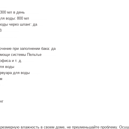
ь воздуха цена
 300 мл в день
осушитель воздуха malatec
для воды: 800 мл
осушитель воздуха malatec o16406
воды через шланг: да
control-zet
 В
осушитель воздуха malatec купить
V
осушитель воздуха malatec украина
ь воздуха
ючение при заполнении бака: да
польша
помощи системы Пельтье
осушители воздуха бытовые
офиса и т. д.
климатическая техника
для воды
бытовая техника
ервуара для воды
осушители воздуха
см
охлаждение
м
климат
кг
чрезмерную влажность в своем доме, не преуменьшайте проблему. Осуш