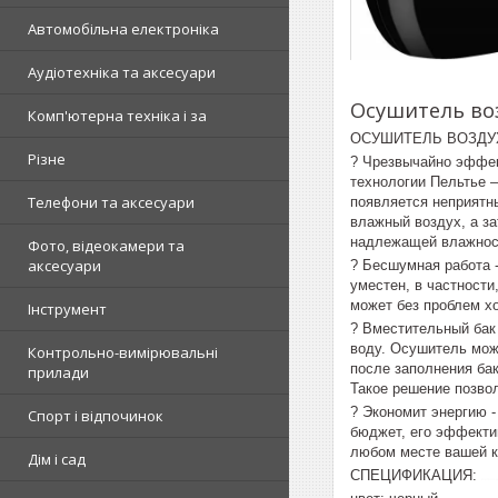
Автомобільна електроніка
Аудіотехніка та аксесуари
Осушитель воз
Комп'ютерна техніка і за
ОСУШИТЕЛЬ ВОЗДУ
Різне
? Чрезвычайно эффек
технологии Пельтье 
Телефони та аксесуари
появляется неприятн
влажный воздух, а за
надлежащей влажност
Фото, відеокамери та
аксесуари
? Бесшумная работа -
уместен, в частности
может без проблем хо
Інструмент
? Вместительный бак 
воду. Осушитель мож
Контрольно-вимірювальні
после заполнения бак
прилади
Такое решение позвол
? Экономит энергию 
Спорт і відпочинок
бюджет, его эффекти
любом месте вашей к
Дім і сад
СПЕЦИФИКАЦИЯ:
контрол-з