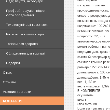
цвет: черный
Одяг, взуття, аксесуари
осушитель воздуха
материал: пластик
осушител
Професійне аудіо-, відео-,
производительность:
фото обладнання
емкость резервуара 
возможность отвода 
Телекомунікації та зв'язок
напряжение: 100-240
источник питания: 9
Батареї та акумулятори
мощность: 22,5 Вт
осушител
автоматическое откл
Товари для здоров'я
режим работы: при 
подходит для: дома, 
Обладнання для торгівлі
съемный резервуар 
съемная крышка рез
Подарки
размеры: 22,5/16/14 
О нас
длина шланга: 100 с
длина кабеля: 1,45 м
Отзывы
вес: 1,132 кг
вес в упаковке: 1,392 
В КОМПЛЕКТЕ:
Условия доставки
осушитель
шланг
КОНТАКТИ
блок питания
Если вы чувствуете 