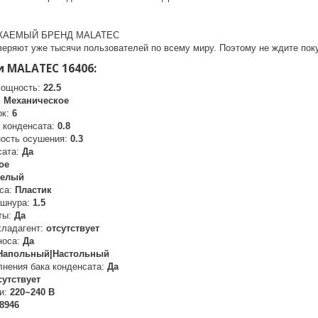
К
ЖАЕМЫЙ БРЕНД MALATEC
ряют уже тысячи пользователей по всему миру. Поэтому не ждите поку
 MALATEC 16406:
мощность:
22.5
:
Механическое
ок:
6
 конденсата:
0.8
ость осушения:
0.3
сата:
Да
ое
елый
са:
Пластик
 шнура:
1.5
ты:
Да
хладагент:
отсутствует
носа:
Да
Напольный|Настольный
лнения бака конденсата:
Да
сутствует
и:
220~240 В
8946