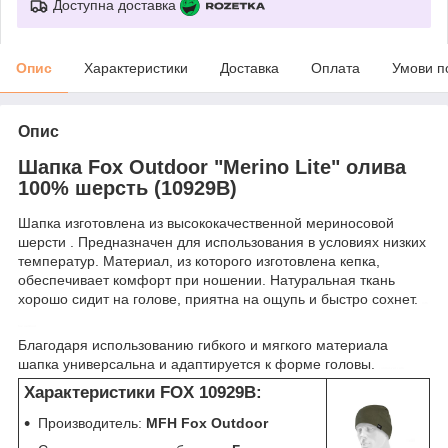
Доступна доставка
Опис
Характеристики
Доставка
Оплата
Умови п
Опис
Шапка Fox Outdoor "Merino Lite" олива
100% шерсть (10929B)
Шапка изготовлена из высококачественной мериносовой
шерсти . Предназначен для использования в условиях низких
температур. Материал, из которого изготовлена кепка,
обеспечивает комфорт при ношении. Натуральная ткань
хорошо сидит на голове, приятна на ощупь и быстро сохнет.
mfh
fox outdoor
Благодаря использованию гибкого и мягкого материала
шапка универсальна и адаптируется к форме головы.
control-zet.com
Характеристики FOX 10929B:
Производитель:
MFH Fox Outdoor