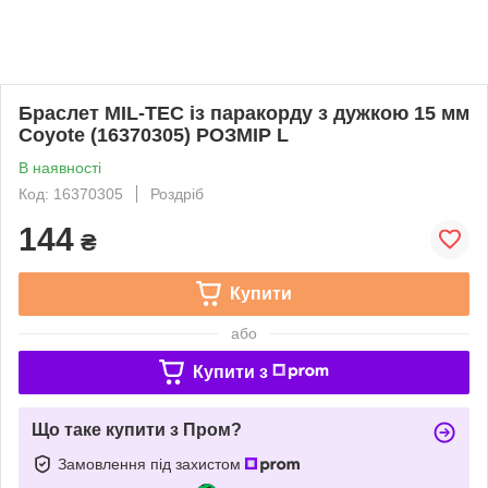
Браслет MIL-TEC із паракорду з дужкою 15 мм
Coyote (16370305) РОЗМІР L
В наявності
Код: 16370305
Роздріб
144
₴
Купити
або
Купити з
Що таке купити з Пром?
Замовлення під захистом