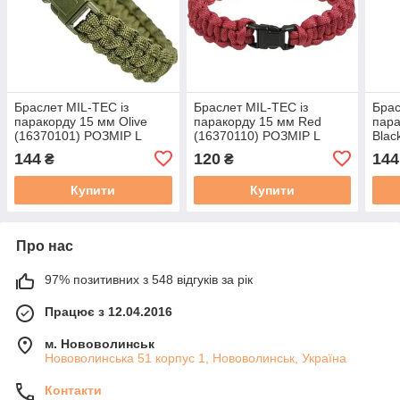
Браслет MIL-TEC із
Браслет MIL-TEC із
Брас
паракорду 15 мм Olive
паракорду 15 мм Red
пара
(16370101) РОЗМІР L
(16370110) РОЗМІР L
Blac
L
144
120
144
₴
₴
Купити
Купити
Про нас
97% позитивних з 548 відгуків за рік
Працює з 12.04.2016
м. Нововолинськ
Нововолинська 51 корпус 1, Нововолинськ, Україна
Контакти