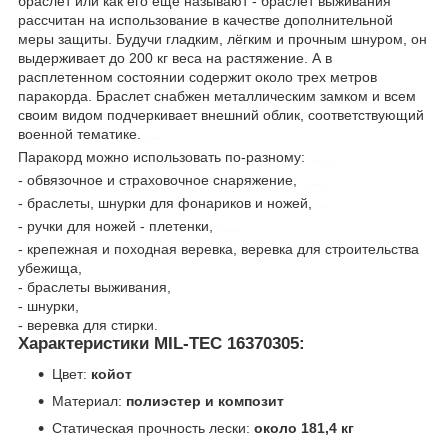
браслет или как его ещё называют - браслет выживания
рассчитан на использование в качестве дополнительной
меры защиты. Будучи гладким, лёгким и прочным шнуром, он
выдерживает до 200 кг веса на растяжение. А в
расплетенном состоянии содержит около трех метров
паракорда. Браслет снабжен металлическим замком и всем
своим видом подчеркивает внешний облик, соответствующий
военной тематике.
паракорд
Паракорд можно использовать по-разному:
control-zet.com
- обвязочное и страховочное снаряжение,
для виживания
- браслеты, шнурки для фонариков и ножей,
олива
- ручки для ножей - плетенки,
4046872332098
- крепежная и походная веревка, веревка для строительства
убежища,
- браслеты выживания,
- шнурки,
- веревка для стирки.
Характеристики MIL-TEC 16370305:
Цвет:
койот
Материал:
полиэстер и композит
Статическая прочность лески:
около 181,4 кг