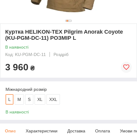
Куртка HELIKON-TEX Pilgrim Anorak Coyote
(KU-PGM-DC-11) РОЗМІР L
В наявності
Код: KU-PGM-DC-11
Роздріб
3 960
₴
Міжнародний розмір
L
M
S
XL
XXL
В наявності
Опис
Характеристики
Доставка
Оплата
Умови п