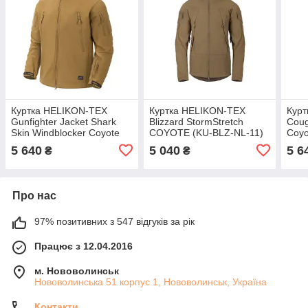
Куртка HELIKON-TEX
Куртка HELIKON-TEX
Кур
Gunfighter Jacket Shark
Blizzard StormStretch
Coug
Skin Windblocker Coyote
COYOTE (KU-BLZ-NL-11)
Coyo
(KU-GUN-FM-11) РОЗМІР
РОЗМІР S
РОЗ
5 640
5 040
5 6
₴
₴
3XL
Про нас
97% позитивних з 547 відгуків за рік
Працює з 12.04.2016
м. Нововолинськ
Нововолинська 51 корпус 1, Нововолинськ, Україна
Контакти