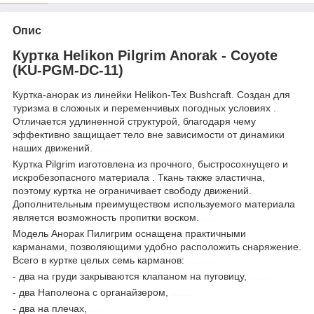
Опис
Куртка Helikon Pilgrim Anorak - Coyote
(KU-PGM-DC-11)
Куртка-анорак из линейки Helikon-Tex Bushcraft. Создан для
туризма в сложных и переменчивых погодных условиях .
Отличается удлиненной структурой, благодаря чему
эффективно защищает тело вне зависимости от динамики
наших движений.
куртка военная
Куртка Pilgrim изготовлена из прочного, быстросохнущего и
искробезопасного материала . Ткань также эластична,
поэтому куртка не ограничивает свободу движений.
Дополнительным преимуществом используемого материала
является возможность пропитки воском.
control-zet.com
Модель Анорак Пилигрим оснащена практичными
карманами, позволяющими удобно расположить снаряжение.
Всего в куртке целых семь карманов:
куртка pentagon k08017
- два на груди закрываются клапаном на пуговицу,
тактическая куртка
- два Наполеона с органайзером,
форменная одежда
- два на плечах,
контрол-зет