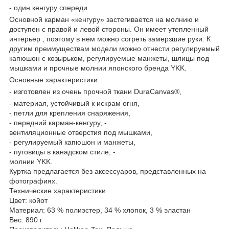
- один кенгуру спереди.
тактическая одежда
Основной карман «кенгуру» застегивается на молнию и
доступен с правой и левой стороны. Он имеет утепленный
интерьер , поэтому в нем можно согреть замерзшие руки. К
другим преимуществам модели можно отнести регулируемый
капюшон с козырьком, регулируемые манжеты, шлицы под
мышками и прочные молнии японского бренда YKK.
куртка разведчика
Основные характеристики:
анорак
- изготовлен из очень прочной ткани DuraCanvas®,
кингурушка
- материал, устойчивый к искрам огня,
- петли для крепления снаряжения,
- передний карман-кенгуру, -
вентиляционные отверстия под мышками,
- регулируемый капюшон и манжеты,
- пуговицы в канадском стиле, -
молнии YKK.
Куртка предлагается без аксессуаров, представленных на
фотографиях.
Технические характеристики
Цвет: койот
Материал: 63 % полиэстер, 34 % хлопок, 3 % эластан
Вес: 890 г