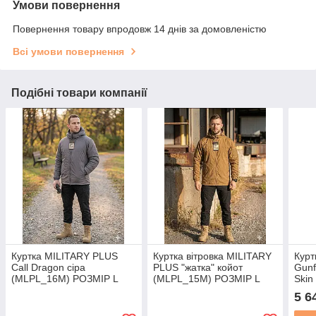
Умови повернення
Повернення товару впродовж 14 днів за домовленістю
Всі умови повернення
Подібні товари компанії
Куртка MILITARY PLUS
Куртка вітровка MILITARY
Кур
Call Dragon сіра
PLUS "жатка" койот
Gunf
(MLPL_16M) РОЗМІР L
(MLPL_15M) РОЗМІР L
Skin
Gre
5 6
РОЗМ