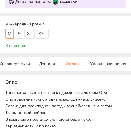
Доступна доставка
Міжнародний розмір
M
S
XL
XXL
В наявності
Характеристики
Доставка
Оплата
Умови повернення
Опис
Тактическая куртка-ветровка дождевик с чехлом Olive
no name
Стиль: военный, спортивный, молодежный, унисекс
control-zet.com
Сезон: для прохладной погоды весной/осенью и летом
eagle оlive
Ткань: тонкий нейлон
тактическая куртка-ветровка дождевик с чехлом olive
В комплекте прилагается: нейлоновый чехол
тактична куртка-вітровка дощовик з чохлом olive
Карманы: есть, 2 по бокам
контрол-зет