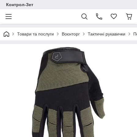
Контрол-Зет
Товари та послуги
Воєнторг
Тактичні рукавички
П