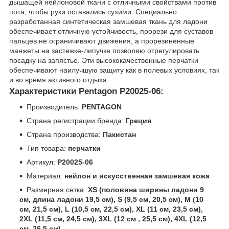
дышащей нейлоновой ткани с отличными свойствами против
пота, чтобы руки оставались сухими. Специально
разработанная синтетическая замшевая ткань для ладони
обеспечивает отличную устойчивость, прорези для суставов
пальцев не ограничивают движения, а прорезиненные
манжеты на застежке-липучке позволяю отрегулировать
посадку на запястье. Эти высококачественные перчатки
обеспечивают наилучшую защиту как в полевых условиях, так
и во время активного отдыха.
pentagon
Характеристики Pentagon P20025-06:
Производитель:
PENTAGON
Страна регистрации бренда:
Греция
Страна производства:
Пакистан
Тип товара:
перчатки
Артикул:
P20025-06
Материал:
нейлон и искусственная замшевая кожа
Размерная сетка:
XS (половина ширины ладони 9
см, длина ладони 19,5 см), S (9,5 см, 20,5 см), М (10
см, 21,5 см), L (10,5 см, 22,5 см), XL (11 см, 23,5 см),
2XL (11,5 см, 24,5 см), 3XL (12 см , 25,5 см), 4XL (12,5
см, 26,5 см)