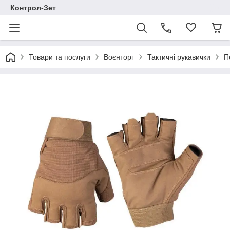
Контрол-Зет
Товари та послуги
Воєнторг
Тактичні рукавички
П