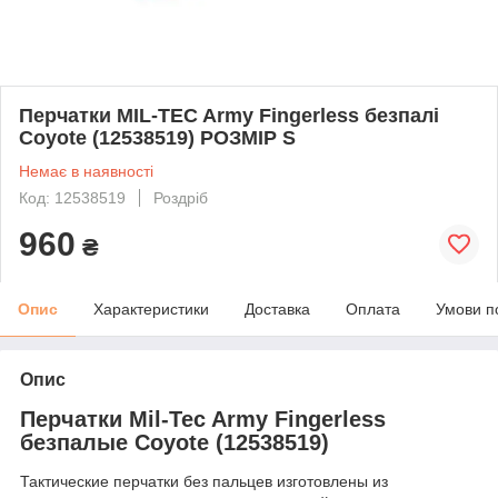
Перчатки MIL-TEC Army Fingerless безпалі
Coyote (12538519) РОЗМІР S
Немає в наявності
Код: 12538519
Роздріб
960
₴
Опис
Характеристики
Доставка
Оплата
Умови п
Опис
Перчатки Mil-Tec Army Fingerless
безпалые Coyote (12538519)
Тактические перчатки без пальцев изготовлены из