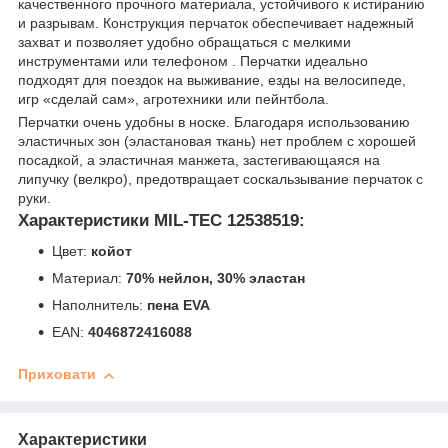
качественного прочного материала, устойчивого к истиранию
и разрывам. Конструкция перчаток обеспечивает надежный
захват и позволяет удобно обращаться с мелкими
инструментами или телефоном . Перчатки идеально
подходят для поездок на выживание, езды на велосипеде,
игр «сделай сам», агротехники или пейнтбола.
mil-tec
Перчатки очень удобны в носке. Благодаря использованию
эластичных зон (эластановая ткань) нет проблем с хорошей
посадкой, а эластичная манжета, застегивающаяся на
липучку (велкро), предотвращает соскальзывание перчаток с
руки.
control-zet.com
Характеристики MIL-TEC 12538519:
Цвет:
койот
Материал:
70% нейлон, 30% эластан
Наполнитель:
пена EVA
EAN:
4046872416088
Приховати
Характеристики