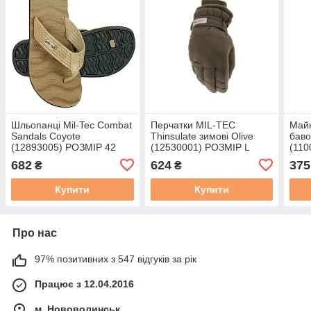
Шльопанці Mil-Tec Combat
Перчатки MIL-TEC
Майк
Sandals Coyote
Thinsulate зимові Olive
баво
(12893005) РОЗМІР 42
(12530001) РОЗМІР L
(110
682
624
375
₴
₴
Купити
Купити
Про нас
97% позитивних з 547 відгуків за рік
Працює з 12.04.2016
м. Нововолинськ