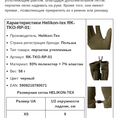
уплотняющим рантом. Благодаря дополнительной петли,
перчатки легко надевать на руки. Кроме того, они имеют
пряжки , позволяющие прикрепить их к ремню или рюкзаку.
термобелье
Характеристики Helikon-tex RK-
TKO-RP-01:
Производитель:
Helikon-Tex
Страна регистрации бренда:
Польша
Тип товара:
перчатки утепленные
Артикул:
RK-TKO-RP-01
Материал:
93% полиэстер + 7% эластан
Вес:
58 г
Цвет:
черный
EAN:
5908218780071
Размерная сетка HELIKON-TEX
Размер UA
1/2 окружности
ладони, см
XS
9