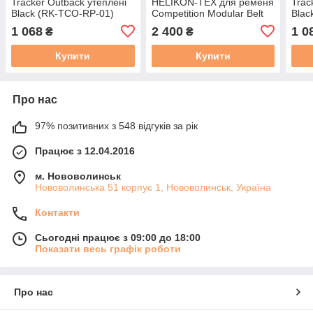
Tracker Outback утеплені
HELIKON-TEX для ременя
Trac
Black (RK-TCO-RP-01)
Competition Modular Belt
Blac
РОЗМІР XXL
Sleeve BLACK (PS-CMS-
РОЗ
1 068
2 400
1 0
₴
₴
CD-01) РОЗМІР XL
Купити
Купити
Про нас
97% позитивних з 548 відгуків за рік
Працює з 12.04.2016
м. Нововолинськ
Нововолинська 51 корпус 1, Нововолинськ, Україна
Контакти
Сьогодні працює з 09:00 до 18:00
Показати весь графік роботи
Про нас