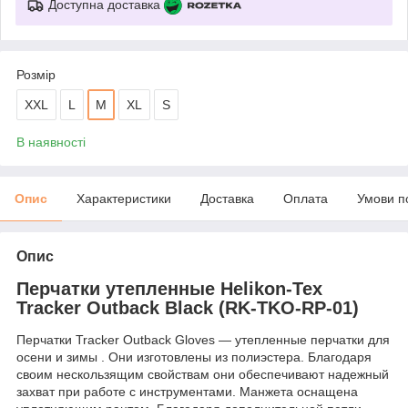
Доступна доставка
Розмір
XXL
L
M
XL
S
В наявності
Опис
Характеристики
Доставка
Оплата
Умови п
Опис
Перчатки утепленные Helikon-Tex
Tracker Outback Black (RK-TKO-RP-01)
Перчатки Tracker Outback Gloves — утепленные перчатки для
осени и зимы . Они изготовлены из полиэстера. Благодаря
своим нескользящим свойствам они обеспечивают надежный
захват при работе с инструментами. Манжета оснащена