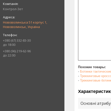
Контрол-Зет
Нововолинська 51 корпус 1,
Нововолинськ, Україна
+380 (67) 332-83-30
до 18:00
+380 (96) 219-62-96
до 22:00
Похожие товары:
-
Ботинки тактическ
-
Треккинговые кроссо
-
Треккинговые ботинки
Характеристик
Основні атриб