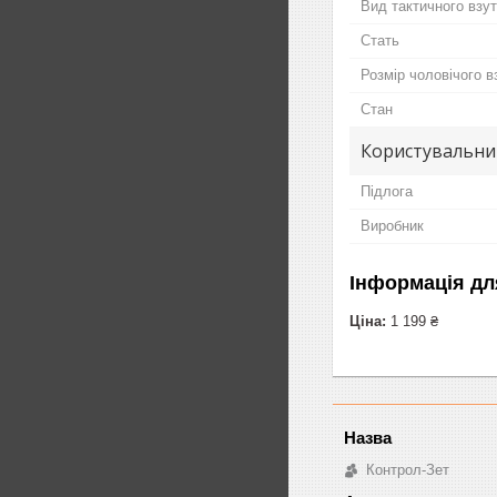
Вид тактичного взу
Стать
Розмір чоловічого в
Стан
Користувальни
Підлога
Виробник
Інформація дл
Ціна:
1 199 ₴
Контрол-Зет