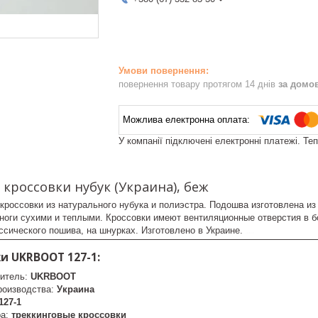
повернення товару протягом 14 днів
за домо
У компанії підключені електронні платежі. Те
кроссовки нубук (Украина), беж
кроссовки из натурального нубука и полиэстра. Подошва изготовлена и
ноги сухими и теплыми. Кроссовки имеют вентиляционные отверстия в бо
ссического пошива, на шнурках. Изготовлено в Украине.
ukrboot
и UKRBOOT 127-1:
итель:
UKRBOOT
роизводства:
Украина
127-1
ра:
треккинговые кроссовки