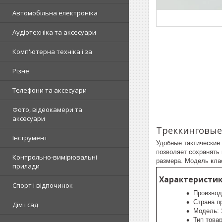
Автомобільна електроніка
Аудіотехніка та аксесуари
Комп'ютерна техніка і за
Різне
Телефони та аксесуари
Фото, відеокамери та
аксесуари
Треккинговые 
Інструмент
Удобные тактические 
позволяет сохранять 
Контрольно-вимірювальні
размера. Модель кла
прилади
Характеристик
Спорт і відпочинок
Производ
Страна п
Дім і сад
Модель:
Тип това