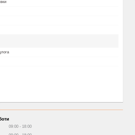
івки
длога
боти
09:00
18:00