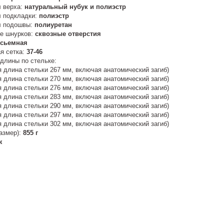
 верха:
натуральный нубук и полиэстр
 подкладки:
полиэстр
л подошвы:
полиуретан
е шнурков:
сквозные отверстия
сьемная
я сетка:
37-46
длины по стельке:
я длина стельки 267 мм, включая анатомический загиб)
я длина стельки 270 мм, включая анатомический загиб)
я длина стельки 276 мм, включая анатомический загиб)
я длина стельки 283 мм, включая анатомический загиб)
я длина стельки 290 мм, включая анатомический загиб)
я длина стельки 297 мм, включая анатомический загиб)
я длина стельки 302 мм, включая анатомический загиб)
размер):
855 г
ж