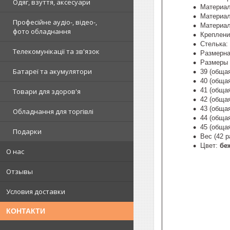
Одяг, взуття, аксесуари
Материал
Материал
Професійне аудіо-, відео-,
Материа
фото обладнання
Креплени
Стелька:
Телекомунікації та зв'язок
Размерна
Размеры 
Батареї та акумулятори
39 (обща
40 (обща
41 (обща
Товари для здоров'я
42 (обща
43 (обща
Обладнання для торгівлі
44 (обща
45 (обща
Подарки
Вес (42 
Цвет:
бе
О нас
Отзывы
Условия доставки
КОНТАКТИ