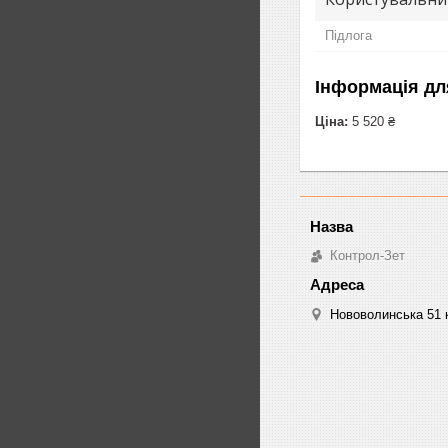
Підлога
Інформація дл
Ціна:
5 520 ₴
Контрол-Зет
Нововолинська 51 к