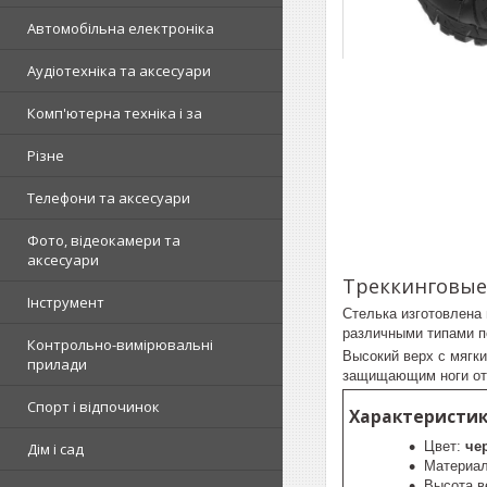
Автомобільна електроніка
Аудіотехніка та аксесуари
Комп'ютерна техніка і за
Різне
Телефони та аксесуари
Фото, відеокамери та
аксесуари
Треккинговые б
Інструмент
Стелька изготовлена
различными типами п
Контрольно-вимірювальні
Высокий верх с мягк
прилади
защищающим ноги от
Спорт і відпочинок
Характеристики
Цвет:
че
Дім і сад
Материал
Высота в