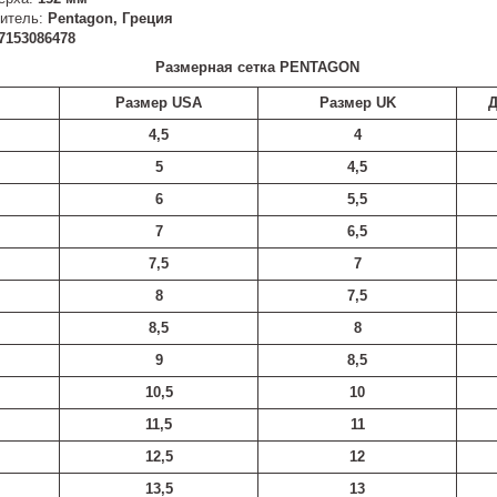
итель:
Pentagon, Греция
7153086478
Размерная сетка PENTAGON
Размер USA
Размер UK
Д
4,5
4
5
4,5
6
5,5
7
6,5
7,5
7
8
7,5
8,5
8
9
8,5
10,5
10
11,5
11
12,5
12
13,5
13