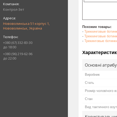
Контрол-Зет
Нововолинська 51 корпус 1,
Похожие товары:
Нововолинськ, Україна
-
Треккинговые боти
-
Треккинговые ботинк
-
Трекинговые ботин
+380 (67) 332-83-30
до 18:00
Характеристик
+380 (96) 219-62-96
до 22:00
Основні атриб
Виробник
Стать
Розмір чоловічого в
Стан
Вид тактичного взу
Користувальни