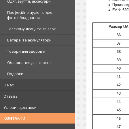
Одяг, взуття, аксесуари
Производ
EAN:
520
Професійне аудіо-, відео-,
фото обладнання
Размер UA
Телекомунікації та зв'язок
36
Батареї та акумулятори
37
Товари для здоров'я
38
39
Обладнання для торгівлі
40
Подарки
41
О нас
42
43
Отзывы
44
Условия доставки
45
КОНТАКТИ
46
47