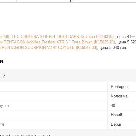
нки MIL-TEC CHIMERA STIEFEL HIGH DARK Coyote (12818319)
, цена 4 860
и PENTAGON Achilles Tactical XTR 6 " Terra Brown (K15035-26)
, цена 5 52
ки PENTAGON SCORPION V2 4" COYOTE (K15047-03)
, цена 5 040 грн.
и
ути
Pentagon
Чоловіча
зуття
40
Новий
ття
Берці
цькі характеристики