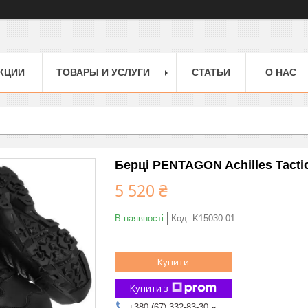
КЦИИ
ТОВАРЫ И УСЛУГИ
СТАТЬИ
О НАС
Берці PENTAGON Achilles Tactic
5 520 ₴
В наявності
Код:
K15030-01
Купити
Купити з
+380 (67) 332-83-30