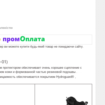
вленістю
пер ви можете купити будь-який товар не покидаючи сайту.
-01)
м протектором обеспечивает очень хорошее сцепление с
оем кожи и формованной частью резиновой подошвы .
pentagon
ницаемость обеспечивается покрытием Hydroguard® ,