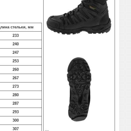
лина стельки, мм
233
240
247
253
260
267
273
280
287
293
300
307