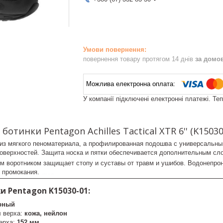
повернення товару протягом 14 днів
за домо
У компанії підключені електронні платежі. Те
отинки Pentagon Achilles Tactical XTR 6'' (K15030
 из мягкого пеноматериала, а профилированная подошва с универсальны
оверхностей. Защита носка и пятки обеспечивается дополнительным сл
им воротником защищает стопу и суставы от травм и ушибов. Водонепро
 промокания.
control-zet.com
 Pentagon K15030-01:
рный
 верха:
кожа, нейлон
ерха:
152 мм