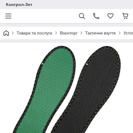
Контрол-Зет
Товари та послуги
Воєнторг
Тактичне взуття
Усті