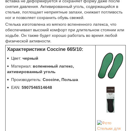
вставка не деформируется и сохраняет форму даже после
снятия давления. Активированный уголь, содержащийся в
стельке, поглощает неприятные запахи, снижает потливость
ног и позволяет сохранить обувь свежей.
стельки
Стелька изготовлена из мягкого вспененного латекса, что
обеспечивает высокий комфорт при длительном стоянии или
ходьбе. Он также будет хорошо работать во время любой
физической активности.
control-zet.com
Характеристики Coccine 665/10:
Цвет:
черный
Материал:
вспененный латекс,
активированный уголь
Производитель:
Coccine, Польша
EAN:
5907546514648