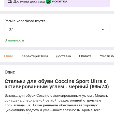
Доступна доставка
Розмір чоловічого взуття
37
В наявності
Опис
Характеристики
Доставка
Оплата
Умови п
Опис
Стельки для обуви Coccine Sport Ultra с
активированным углем - черный (665/74)
Вставка для обуви Coccine с активированным углем . Модель
оснащена специальной сеткой, разделяющей отдельные
слои вкладыша. Такое решение обеспечивает хорошую
циркуляцию воздуха и уменьшает влажность. Кроме того,