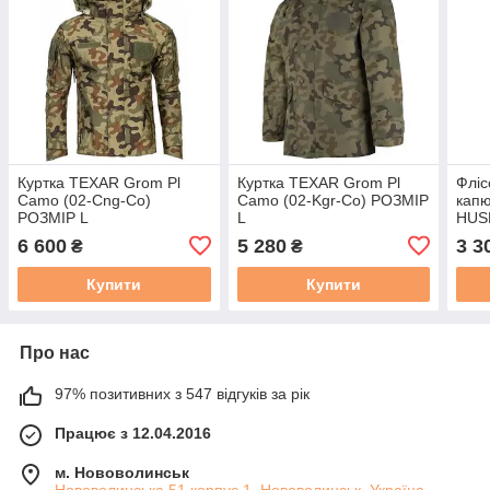
Куртка TEXAR Grom Pl
Куртка TEXAR Grom Pl
Фліс
Camo (02-Cng-Co)
Camo (02-Kgr-Co) РОЗМІР
кап
РОЗМІР L
L
HUS
CO-
6 600
5 280
3 3
₴
₴
Купити
Купити
Про нас
97% позитивних з 547 відгуків за рік
Працює з 12.04.2016
м. Нововолинськ
Нововолинська 51 корпус 1, Нововолинськ, Україна