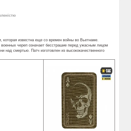
вленістю
 которая известна еще со времен войны во Вьетнаме.
и военных череп означает бесстрашие перед ужасным лицом
зни над смертью. Патч изготовлен из высококачественного
om