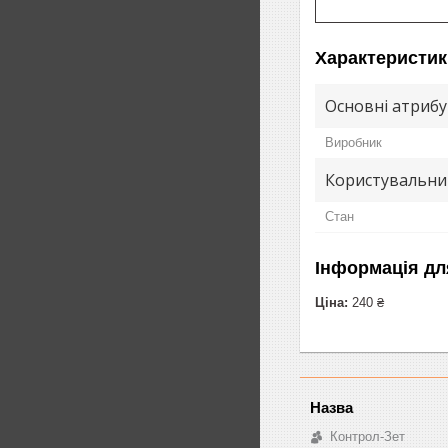
Характеристик
Основні атриб
Виробник
Користувальни
Стан
Інформація дл
Ціна:
240 ₴
Контрол-Зет