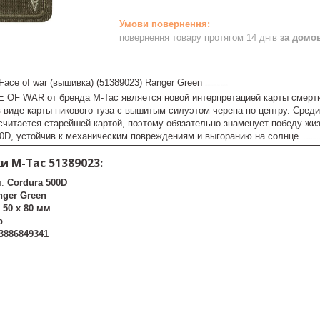
повернення товару протягом 14 днів
за домо
ace of war (вышивка) (51389023) Ranger Green
шеврон m-tac patch
 OF WAR от бренда М-Тас является новой интерпретацией карты смерти,
 виде карты пикового туза с вышитым силуэтом черепа по центру. Сред
считается старейшей картой, поэтому обязательно знаменует победу жи
00D, устойчив к механическим повреждениям и выгоранию на солнце.
control-zet.c
 M-Tac 51389023:
л:
Cordura 500D
nger Green
:
50 х 80 мм
р
3886849341