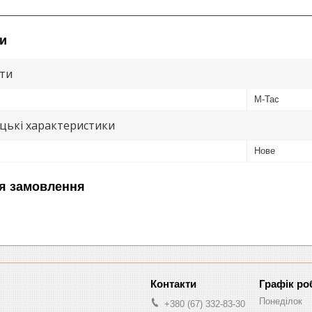
и
ути
M-Tac
цькі характеристики
Нове
я замовлення
Графік ро
Понеділок
+380 (67) 332-83-30