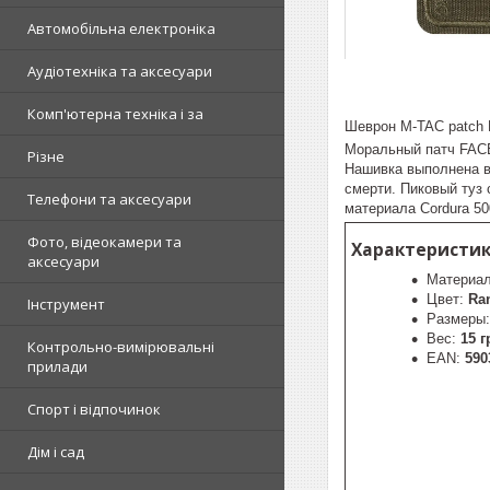
Автомобільна електроніка
Аудіотехніка та аксесуари
Комп'ютерна техніка і за
Шеврон M-TAC patch F
Моральный патч FACE
Різне
Нашивка выполнена в
смерти. Пиковый туз 
Телефони та аксесуари
материала Cordura 5
Фото, відеокамери та
Характеристики
аксесуари
Материа
Цвет:
Ra
Інструмент
Размеры
Вес:
15 г
Контрольно-вимірювальні
EAN:
590
прилади
Спорт і відпочинок
Дім і сад