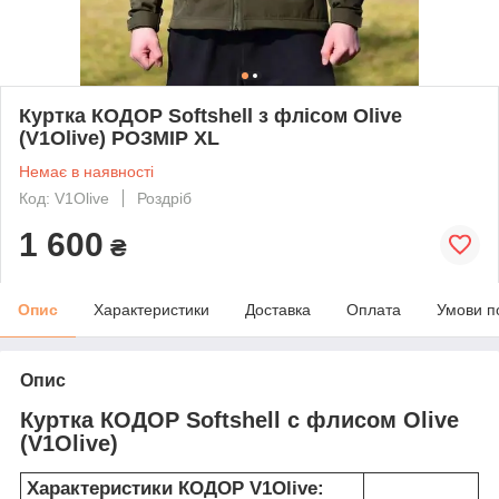
Куртка КОДОР Softshell з флісом Olive
(V1Olive) РОЗМІР XL
Немає в наявності
Код: V1Olive
Роздріб
1 600
₴
Опис
Характеристики
Доставка
Оплата
Умови п
Опис
Куртка КОДОР Softshell c флисом Olive
(V1Olive)
Характеристики КОДОР V1Olive: