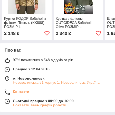
Куртка КОДОР Softshell з
Куртка з флісом
Штан
флісом Піксель (KK888)
OUTCIDECA Softshell -
OUT
РОЗМІР L
Olive РОЗМІР L
РОЗ
2 148
2 340
1 9
₴
₴
Про нас
97% позитивних з 548 відгуків за рік
Працює з 12.04.2016
м. Нововолинськ
Нововолинська 51 корпус 1, Нововолинськ, Україна
Контакти
Сьогодні працює з 09:00 до 16:00
Показати весь графік роботи