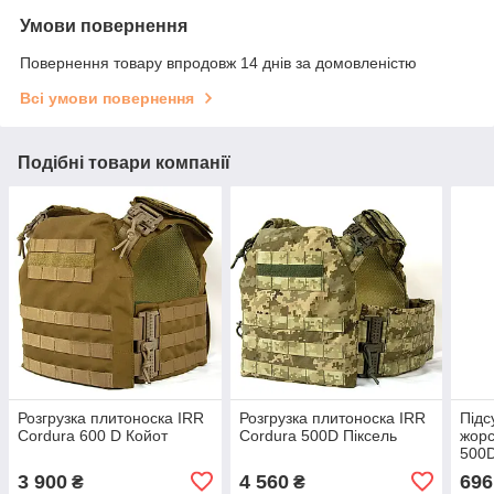
Умови повернення
Повернення товару впродовж 14 днів за домовленістю
Всі умови повернення
Подібні товари компанії
Розгрузка плитоноска IRR
Розгрузка плитоноска IRR
Підс
Cordura 600 D Койот
Cordura 500D Піксель
жорс
500D
клап
3 900
4 560
696
₴
₴