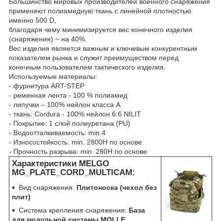
Большинство мировых производителей военного снаряжения
применяют полиамидную ткань с линейной плотностью
именно 500 D,
благодаря чему минимизируется вес конечного изделия
(снаряжения) ~ на 40%.
Вес изделия является важным и ключевым конкурентным
показателем рынка и служит преимуществом перед
конечным пользователем тактического изделия.
Используемые материалы:
- фурнитура ART-STEP
- ременная лента - 100 % полиамид
- липучки – 100% нейлон класса А
- ткань: Cordura - 100% нейлон 6.6 NILIT
- Покрытие: 1 слой полиуретана (PU)
- Водоотталкиваемость: min.4
- Износостойкость: min. 2800H по основе
- Прочность разрыва: min. 280H по основе
Характеристики MELGO
MG_PLATE_CORD_MULTICAM:
Вид снаряжения:
Плитоноска (чехол без
плит)
Система крепления снаряжения:
База
для модульной системы MOLLE