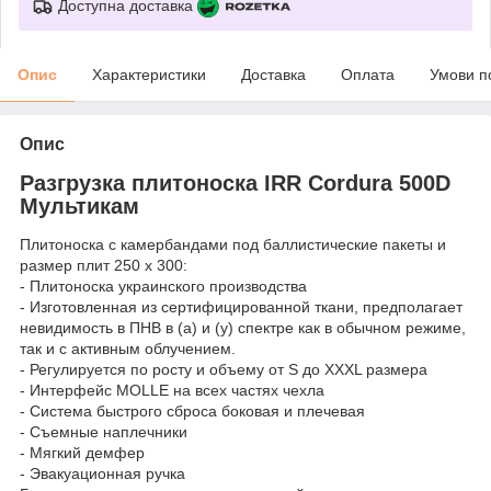
Доступна доставка
Опис
Характеристики
Доставка
Оплата
Умови п
Опис
Разгрузка плитоноска IRR Cordura 500D
Мультикам
Плитоноска с камербандами под баллистические пакеты и
размер плит 250 х 300:
- Плитоноска украинского производства
- Изготовленная из сертифицированной ткани, предполагает
невидимость в ПНВ в (а) и (y) спектре как в обычном режиме,
так и с активным облучением.
- Регулируется по росту и объему от S до ХХXL размера
- Интерфейс MOLLE на всех частях чехла
- Система быстрого сброса боковая и плечевая
- Съемные наплечники
- Мягкий демфер
- Эвакуационная ручка