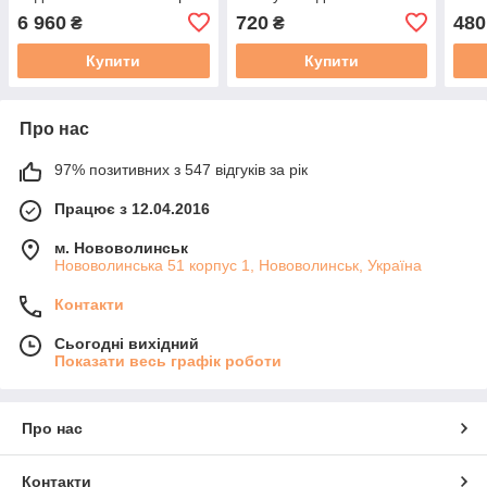
1 рулон плівки 28 см x 5 м
ніжках 50 х 30 см (25052)
6 960
720
480
₴
₴
(DO336L)
Купити
Купити
Про нас
97% позитивних з 547 відгуків за рік
Працює з 12.04.2016
м. Нововолинськ
Нововолинська 51 корпус 1, Нововолинськ, Україна
Контакти
Сьогодні вихідний
Показати весь графік роботи
Про нас
Контакти