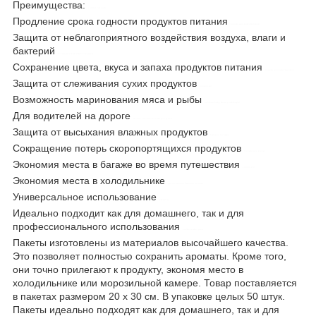
Преимущества:
control-zet.com
Продление срока годности продуктов питания
пленка для вакууматоров
Защита от неблагоприятного воздействия воздуха, влаги и
бактерий
пленка для вакууматоров цена
Сохранение цвета, вкуса и запаха продуктов питания
пленка для вакууматоров
Защита от слеживания сухих продуктов
контрол-зет
Возможность маринования мяса и рыбы
бытовые вакуумные упаковщики
Для водителей на дороге
мелкая бытовая техника для кухни
Защита от высыхания влажных продуктов
бытовая техника
Сокращение потерь скоропортящихся продуктов
техника для кухни
Экономия места в багаже во время путешествия
control-zet
Экономия места в холодильнике
другая мелкая бытовая техника
Универсальное использование
украина
Идеально подходит как для домашнего, так и для
профессионального использования
наименьшая цена
Пакеты изготовлены из материалов высочайшего качества.
Это позволяет полностью сохранить ароматы. Кроме того,
они точно прилегают к продукту, экономя место в
холодильнике или морозильной камере. Товар поставляется
в пакетах размером 20 х 30 см. В упаковке целых 50 штук.
Пакеты идеально подходят как для домашнего, так и для