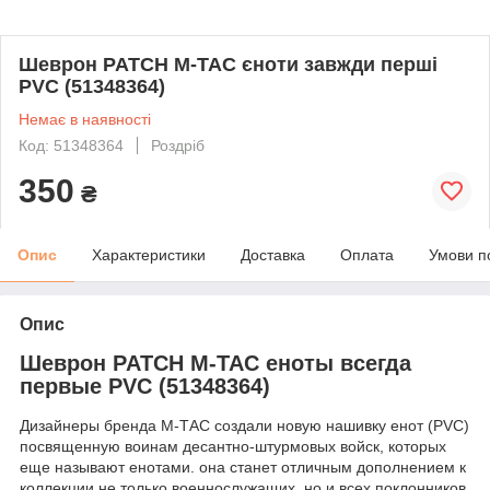
Шеврон PATCH M-TAC єноти завжди перші
PVC (51348364)
Немає в наявності
Код: 51348364
Роздріб
350
₴
Опис
Характеристики
Доставка
Оплата
Умови п
Опис
Шеврон PATCH M-TAC еноты всегда
первые PVC (51348364)
Дизайнеры бренда М-ТАС создали новую нашивку енот (PVC)
посвященную воинам десантно-штурмовых войск, которых
еще называют енотами. она станет отличным дополнением к
коллекции не только военнослужащих, но и всех поклонников