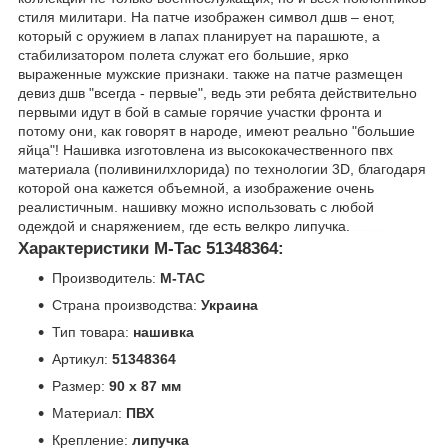
стиля милитари. На патче изображен символ дшв – енот,
который с оружием в лапах планирует на парашюте, а
стабилизатором полета служат его большие, ярко
выраженные мужские признаки. также на патче размещен
девиз дшв "всегда - первые", ведь эти ребята действительно
первыми идут в бой в самые горячие участки фронта и
потому они, как говорят в народе, имеют реально "большие
яйца"! Нашивка изготовлена из высококачественного пвх
материала (поливинилхлорида) по технологии 3D, благодаря
которой она кажется объемной, а изображение очень
реалистичным. нашивку можно использовать с любой
одеждой и снаряжением, где есть велкро липучка.
шеврон m-tac patch
Характеристики M-Tac 51348364:
Производитель:
M-TAC
Страна производства:
Украина
Тип товара:
нашивка
Артикул:
51348364
Размер:
90 х 87 мм
Материал:
ПВХ
Крепление:
липучка