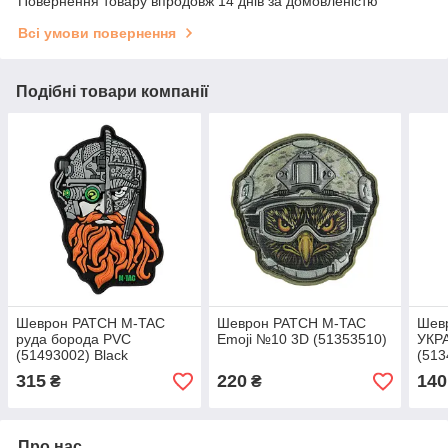
Повернення товару впродовж 14 днів за домовленістю
Всі умови повернення
Подібні товари компанії
Шеврон PATCH M-TAC
Шеврон PATCH M-TAC
Шев
руда борода PVC
Emoji №10 3D (51353510)
УКР
(51493002) Black
(513
315
220
140
₴
₴
Про нас