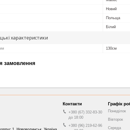
Новий
Польща
Білий
цькі характеристики
 мм
130см
я замовлення
Графік ро
Понеділок
+380 (67) 332-83-30
до 18:00
Вівторок
+380 (96) 219-62-96
Середа
орпус 1, Нововолинськ, Україна