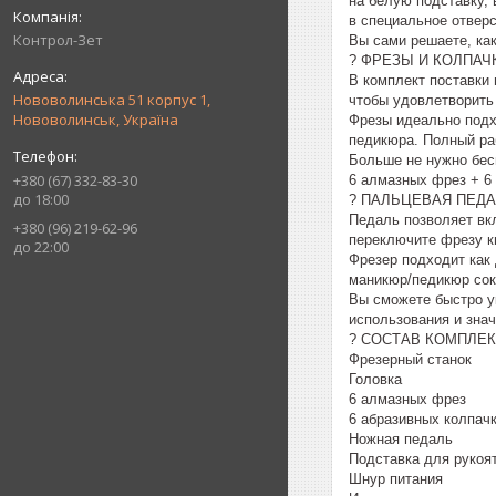
на белую подставку, 
в специальное отверс
Контрол-Зет
Вы сами решаете, как
? ФРЕЗЫ И КОЛПАЧ
В комплект поставки
Нововолинська 51 корпус 1,
чтобы удовлетворить
Нововолинськ, Україна
Фрезы идеально подхо
педикюра. Полный ра
Больше не нужно бесп
+380 (67) 332-83-30
6 алмазных фрез + 6
до 18:00
? ПАЛЬЦЕВАЯ ПЕД
Педаль позволяет вк
+380 (96) 219-62-96
переключите фрезу к
до 22:00
Фрезер подходит как
маникюр/педикюр сокр
Вы сможете быстро ук
использования и знач
? СОСТАВ КОМПЛЕК
Фрезерный станок
Головка
6 алмазных фрез
6 абразивных колпач
Ножная педаль
Подставка для рукоя
Шнур питания