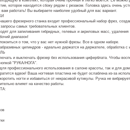
входящую в комплект, которая очень прочная и легко моется. Ее можно
тие, которое находится сбоку рядом с резаком. Головка здесь очень уст
 вам работать! Вы выбираете наиболее удобный для вас вариант.
КИ
 нашего фрезерного станка входит профессиональный набор фрез, созд
 запросы самых требовательных клиентов.
дят для запиливания гибридных, гелевых и акриловых масс, удаления к
бочий диапазон!
окоиться о том, что у вас нет нужной фрезы. Все в одном наборе.
 абразивных цилиндров - идеально держатся на держателе, обработка с
АЛЬ
лючать и выключать фрезер без использования циферблата. Чтобы воспо
нопкой "РУКА/НОГА".
 для профессионального использования в салоне красоты, так и для д
атится вдвое! Ваша ногтевая пластина не будет ослаблена из-за испол
оротить ногти и избавиться от некрасивой кутикулы. Ручка не вибрируе
ительно влияет на качество работы.
ТА:
ков
тки