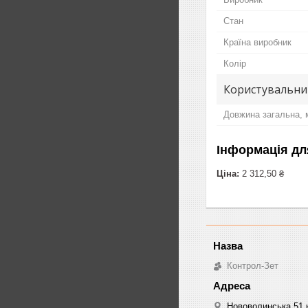
Стан
Країна виробник
Колір
Користувальни
Довжина загальна,
Інформація дл
Ціна:
2 312,50 ₴
Контрол-Зет
Нововолинська 51 к