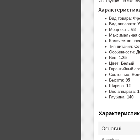
Инструкция по экспл
Характеристики
Вид товара:
Фр
Вид аппарата:
У
Мощность:
68
Максимальная 
Количество нас
Тип питания:
Се
Особенности:
Д
Вес:
1.25
Цвет:
Белый
Гарантийный ср
Состояние:
Нов
Высота:
95
Ширина:
12
Вес аппарата:
1
Глубина:
140
Характеристик
Основні
Виробник