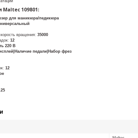
уатации
 Maltec 109801:
езер для маникюра/педикюра
ниверсальный
скорость вращения:
35000
адок:
12
ть 220 В
исплей|Наличие педали|Набор фрез
ок:
12
ое
.25
и
Maltec