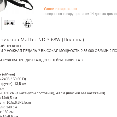
повернення товару протягом 14 днів
за домо
аникюра MalTec ND-3 68W (Польша)
ЫЙ ПРОДУКТ
КИ ? НОЖНАЯ ПЕДАЛЬ ? ВЫСОКАЯ МОЩНОСТЬ ? 35 000 ОБ/МИН ? 
БОРУДОВАНИЕ ДЛЯ КАЖДОГО НЕЙЛ-СТИЛИСТА ?
 (об/мин)
-240В / 50-60 Гц
(ручки): 13,5 см
 см
и: 130 см (в натянутом состоянии), 43 см (плоский без натяжения)
x14x9,5 см
ли: 10.5x6.8x3.5cm
ли: 140 см
: 130 см
5x19x9,5 см