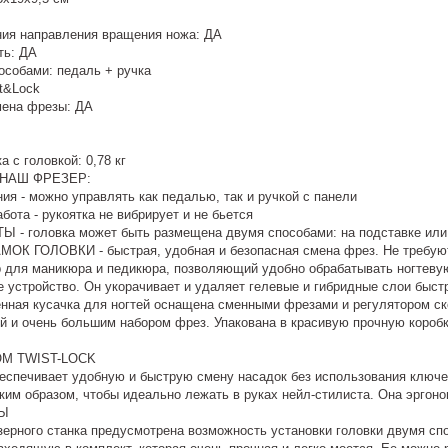
ия направления вращения ножа: ДА
ть: ДА
особами: педаль + ручка
st&Lock
мена фрезы: ДА
 с головкой: 0,78 кг
НАШ ФРЕЗЕР:
ия - можно управлять как педалью, так и ручкой с панели
бота - рукоятка не вибрирует и не бьется
- головка может быть размещена двумя способами: на подставке или 
К ГОЛОВКИ - быстрая, удобная и безопасная смена фрез. Не требую
 для маникюра и педикюра, позволяющий удобно обрабатывать ногтевую 
устройство. Он укорачивает и удаляет гелевые и гибридные слои быстр
нная кусачка для ногтей оснащена сменными фрезами и регулятором ск
й и очень большим набором фрез. Упакована в красивую прочную коробку
ОМ TWIST-LOCK
обеспечивает удобную и быструю смену насадок без использования ключ
ким образом, чтобы идеально лежать в руках нейл-стилиста. Она эргоном
ТЫ
ерного станка предусмотрена возможность установки головки двумя сп