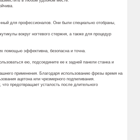
 разместить в любом удобном месте.
ойчива.
анный для профессионалов. Они были специально отобраны,
утикулы вокруг ногтевого стержня, а также для процедур
 их помощью эффективна, безопасна и точна.
льзоваться ею, подсоедините ее к задней панели станка и
омашнего применения. Благодаря использованию фрезы время на
ьзования ацетона или чрезмерного подпиливания.
т, что предотвращает усталость после длительного