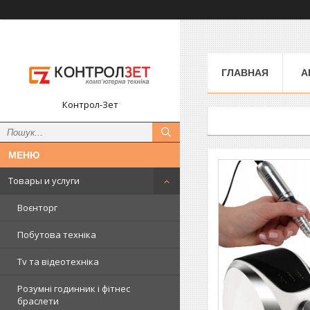
ГЛАВНАЯ
А
Контрол-Зет
Товары и услуги
Воєнторг
Побутова техніка
Tv та відеотехніка
Розумні годинник і фітнес
браслети