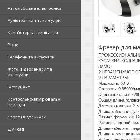
Автомобільна електроніка
Аудіотехніка та аксесуари
Комп'ютерна техніка і за
Різне
Фрезер для м
ПРОФЕССИОНАЛЬН
Телефони та аксесуари
КУСАЧКИ ? КОЛПАЧ
ЗАМОК
Фото, відеокамери та
? НЕЗАМЕНИМОЕ О
аксесуари
? ПАРАМЕТРЫ:
Мощность: 68 Вт
Інструмент
Скорость: 0-35000/мин
Электропитание: 220В
Контрольно-вимірювальні
Общая длина головки 
прилади
Диаметр головки: 2,5
Длина кабеля от ручк
Спорт і відпочинок
Размер формочки: 12
Размеры ножной педа
Длина кабеля от педа
Дім і сад
Длина кабеля питания
Размер упаковки: 18,