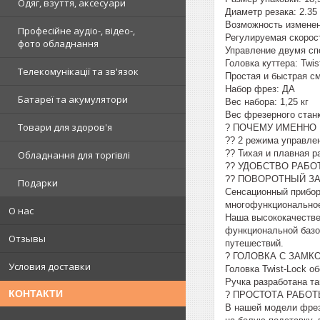
Одяг, взуття, аксесуари
Диаметр резака: 2.35
Возможность изменен
Професійне аудіо-, відео-,
Регулируемая скорос
фото обладнання
Управление двумя сп
Головка куттера: Twi
Телекомунікації та зв'язок
Простая и быстрая с
Набор фрез: ДА
Батареї та акумулятори
Вес набора: 1,25 кг
Вес фрезерного станка
Товари для здоров'я
? ПОЧЕМУ ИМЕННО 
?? 2 режима управлен
?? Тихая и плавная ра
Обладнання для торгівлі
?? УДОБСТВО РАБОТЫ 
?? ПОВОРОТНЫЙ ЗАМО
Подарки
Сенсационный прибор
многофункциональное 
О нас
Наша высококачестве
функциональной базо
Отзывы
путешествий.
? ГОЛОВКА С ЗАМК
Условия доставки
Головка Twist-Lock 
Ручка разработана та
КОНТАКТИ
? ПРОСТОТА РАБО
В нашей модели фрез