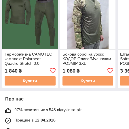
Термобілизна CAMOTEC
Бойова сорочка убокс
Штан
комплект Polarheat
КОДОР Олива/Мультикам
Soft
Quadro Stretch 3.0
РОЗМІР 3XL
РОЗ
олива(8308) РОЗМІР 3XL
1 840
1 080
3 3
₴
₴
Купити
Купити
Про нас
97% позитивних з 548 відгуків за рік
Працює з 12.04.2016