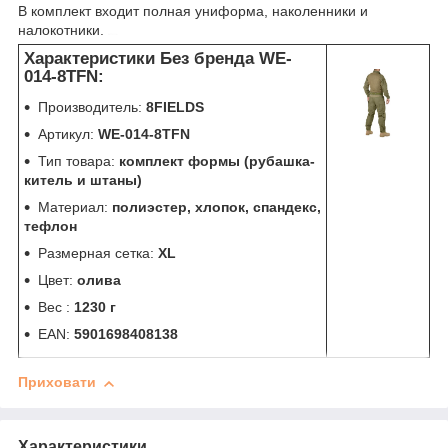
В комплект входит полная униформа, наколенники и
налокотники.
китель
Характеристики Без бренда WE-
014-8TFN:
Производитель:
8FIELDS
Артикул:
WE-014-8TFN
Тип товара:
комплект формы (рубашка-
китель и штаны)
Материал:
полиэстер, хлопок, спандекс,
тефлон
Размерная сетка:
XL
Цвет:
олива
Вес :
1230 г
EAN:
5901698408138
Приховати
Характеристики