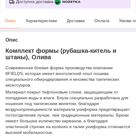
Доступна доставка
Опис
Характеристики
Доставка
Оплата
Умови п
Опис
Комплект формы (рубашка-китель и
штаны), Олива
Современная боевая форма производства компании
8FIELDS, которая имеет многолетний опыт пошива
специального обмундирования и множества тактических
аксессуаров.
форма
Материал покрыт тефлоновым слоем, защищающим от
попадания воды и влаги. Блуза специально разработана для
ношения под тактическим жилетом, благодаря
воздухопроницаемости материала униформа предотвращает
потоотделение лучше, чем традиционные материалы. Брюки
имеют большое количество карманов, а благодаря
эластичной строчке на коленях и талии униформа отличается
высокой мобильностью.
control-zet.com