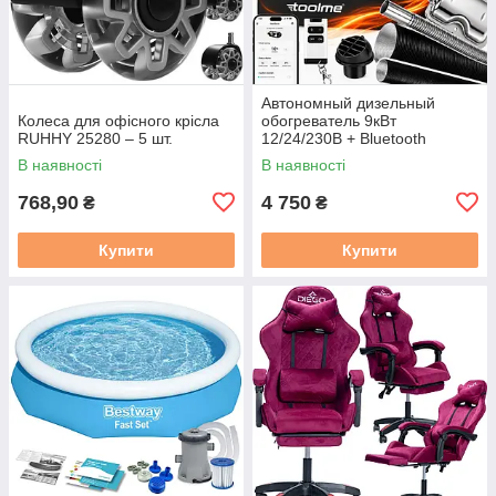
Автономный дизельный
Колеса для офісного крісла
обогреватель 9кВт
RUHHY 25280 – 5 шт.
12/24/230В + Bluetooth
Toolme (Польша)
В наявності
В наявності
768,90
4 750
₴
₴
Купити
Купити