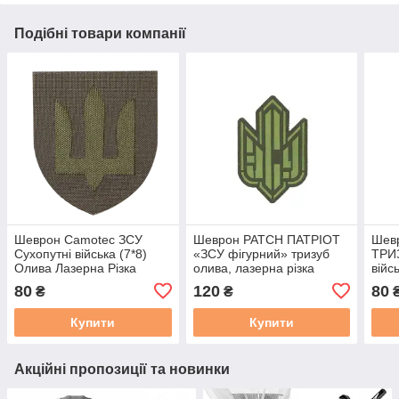
Подібні товари компанії
Шеврон Camotec ЗСУ
Шеврон PATCH ПАТРІОТ
Шев
Сухопутні війська (7*8)
«ЗСУ фігурний» тризуб
ТРИЗ
Олива Лазерна Різка
олива, лазерна різка
війс
(9065)
пікс
80
120
80
₴
₴
Купити
Купити
Акційні пропозиції та новинки