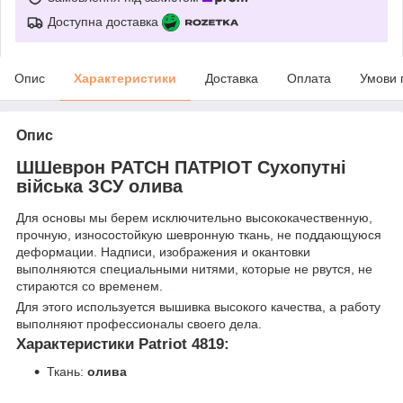
Доступна доставка
Опис
Характеристики
Доставка
Оплата
Умови 
Опис
ШШеврон PATCH ПАТРІОТ Сухопутні
війська ЗСУ олива
Для основы мы берем исключительно высококачественную,
прочную, износостойкую шевронную ткань, не поддающуюся
деформации. Надписи, изображения и окантовки
выполняются специальными нитями, которые не рвутся, не
стираются со временем.
шеврон
Для этого используется вышивка высокого качества, а работу
выполняют профессионалы своего дела.
control-zet.com
Характеристики Patriot 4819:
Ткань:
олива