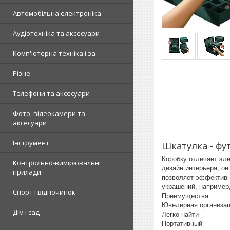
Автомобільна електроніка
Аудіотехніка та аксесуари
Комп'ютерна техніка і за
Різне
Телефони та аксесуари
Фото, відеокамери та
аксесуари
Інструмент
Шкатулка - фу
Коробку отличает эл
Контрольно-вимірювальні
дизайн интерьера, он
прилади
позволяет эффективн
украшений, например,
Спорт і відпочинок
Преимущества:
Ювелирная организа
Дім і сад
Легко найти
Портативный