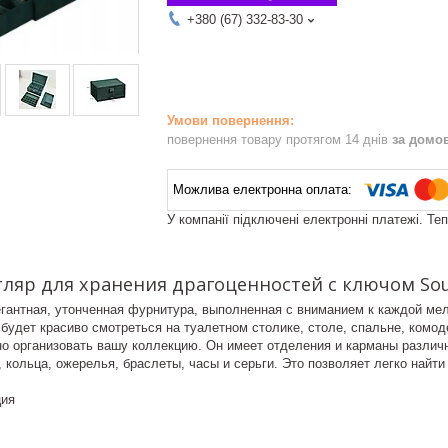
+380 (67) 332-83-30
повернення товару протягом 14 днів
за домо
У компанії підключені електронні платежі. Те
тляр для хранения драгоценностей с ключом Soul
егантная, утонченная фурнитура, выполненная с вниманием к каждой ме
 будет красиво смотреться на туалетном столике, столе, спальне, комо
о организовать вашу коллекцию. Он имеет отделения и карманы различн
 кольца, ожерелья, браслеты, часы и серьги. Это позволяет легко най
ция