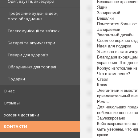
Одяг, взуття, аксесуари
Безопасное хранение
Ящик
Професійне аудіо-, відео-,
Запираемый
фото обладнання
Вешалки
Поместится большое 
Запираемый
Телекомунікації та зв'язок
Элегантный дизайн
Съемное верхнее отд
Батареї та акумулятори
Идея для подарка
Упакован в эстетичну
Товари для здоров'я
Благодаря входящему 
украшения. Это допо
Обладнання для торгівлі
Корпус изготовлен и
Что в комплекте?
Подарки
Ствол
Ключ
О нас
Элегантный и вмести
привлекательный вне
Роллы
Отзывы
Для небольших предме
небольшие ценные в
Условия доставки
Заблокировано
Кейс закрывается на
КОНТАКТИ
быть уверены, что ни
кражи.