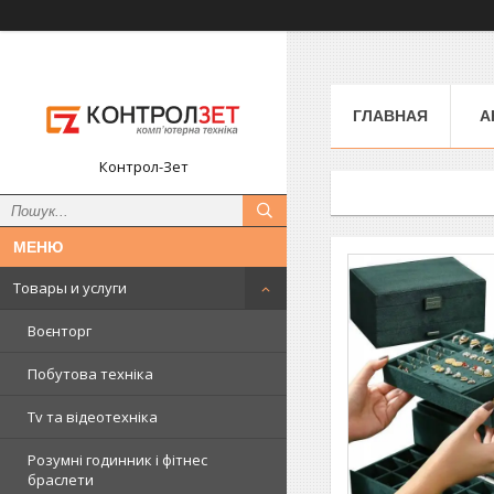
ГЛАВНАЯ
А
Контрол-Зет
Товары и услуги
Воєнторг
Побутова техніка
Tv та відеотехніка
Розумні годинник і фітнес
браслети