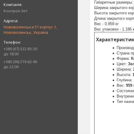
Габаритные размеры:
Ширина закрытого кор
Контрол-Зет
Высота закрытого кор
Длина закрытого корп
Вес - 0.959 кг
Нововолинська 51 корпус 1,
Вес упаковки - 1.186 
Нововолинськ, Україна
Характеристики
Производ
+380 (67) 332-83-30
Страна п
до 18:00
Форма:
К
+380 (96) 219-62-96
Цвет:
Зе
до 22:00
Ширина:
Высота:
Глубина:
Вес:
959 
Состояни
Внутренн
Тип назн