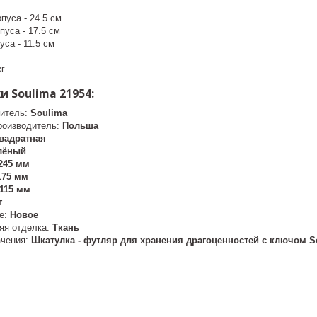
пуса - 24.5 см
пуса - 17.5 см
уса - 11.5 см
кг
 Soulima 21954:
итель:
Soulima
роизводитель:
Польша
вадратная
лёный
245 мм
175 мм
115 мм
г
е:
Новое
яя отделка:
Ткань
ачения:
Шкатулка - футляр для хранения драгоценностей с ключом So