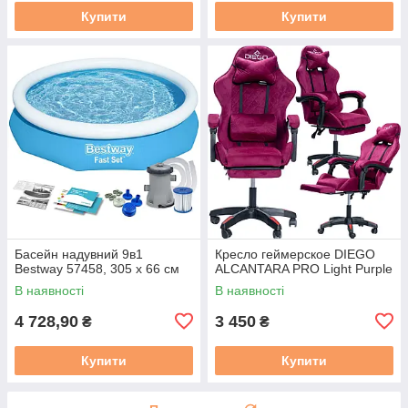
Купити
Купити
Басейн надувний 9в1
Кресло геймерское DIEGO
Bestway 57458, 305 x 66 см
ALCANTARA PRO Light Purple
В наявності
В наявності
4 728,90
3 450
₴
₴
Купити
Купити