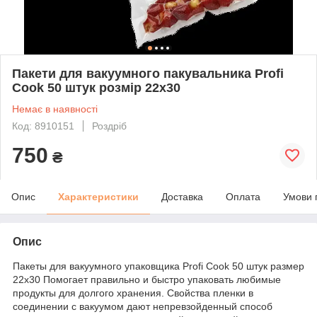
Пакети для вакуумного пакувальника Profi
Cook 50 штук розмір 22x30
Немає в наявності
Код: 8910151
Роздріб
750
₴
Опис
Характеристики
Доставка
Оплата
Умови 
Опис
Пакеты для вакуумного упаковщика Profi Cook 50 штук размер
22x30 Помогает правильно и быстро упаковать любимые
продукты для долгого хранения. Свойства пленки в
соединении с вакуумом дают непревзойденный способ