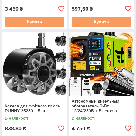
3 450
597,60
₴
₴
Купити
Купити
Автономный дизельный
Колеса для офісного крісла
обогреватель 9кВт
RUHHY 25280 – 5 шт.
12/24/230В + Bluetooth
Toolme (Польша)
В наявності
В наявності
838,80
4 750
₴
₴