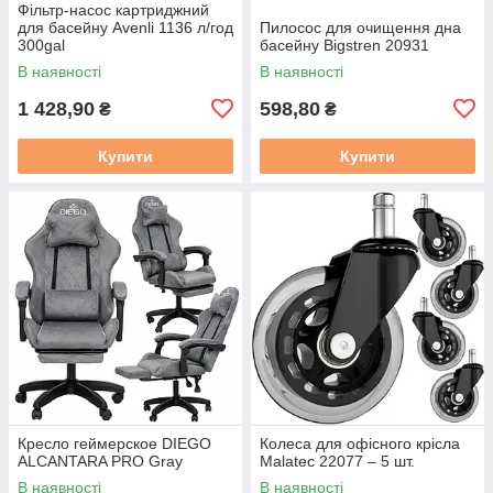
Фільтр-насос картриджний
для басейну Avenli 1136 л/год
Пилосос для очищення дна
300gal
басейну Bigstren 20931
В наявності
В наявності
1 428,90
598,80
₴
₴
Купити
Купити
Кресло геймерское DIEGO
Колеса для офісного крісла
ALCANTARA PRO Gray
Malatec 22077 – 5 шт.
В наявності
В наявності