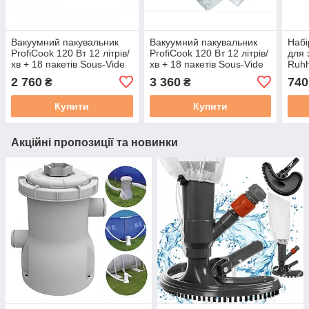
Вакуумний пакувальник
Вакуумний пакувальник
Набі
ProfiCook 120 Вт 12 літрів/
ProfiCook 120 Вт 12 літрів/
для 
хв + 18 пакетів Sous-Vide
хв + 18 пакетів Sous-Vide
Ruhh
(PC-VK 1080)
(PC-VK 1146)
розм
2 760
3 360
740
₴
₴
60x8
одяг
Купити
Купити
Акційні пропозиції та новинки