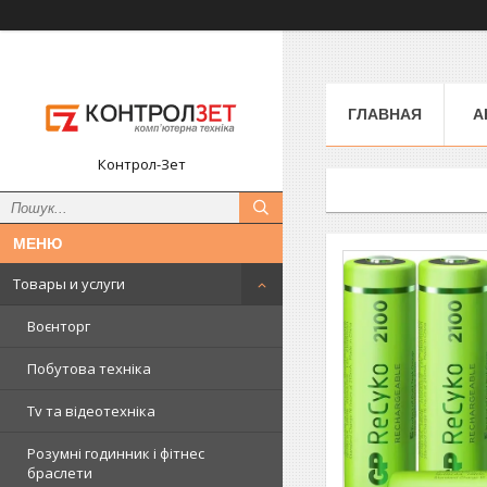
ГЛАВНАЯ
А
Контрол-Зет
Товары и услуги
Воєнторг
Побутова техніка
Tv та відеотехніка
Розумні годинник і фітнес
браслети