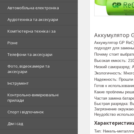
Автомобільна електроніка
Аудіотехніка та аксесуари
Комп'ютерна техніка і за
Аккумулятор G
Різне
Аккумулятор GP ReCy
подходят для замены
Телефони та аксесуари
Почему стоит выбра
Высокая емкость: 21
Фото, відеокамери та
Низкий саморазряд: 
аксесуари
Экологичность: Мног
Надежность: Прошли 
Інструмент
Готов к использовани
Какие проблемы реш
Контрольно-вимірювальні
Частая замена батар
прилади
Быстрая разрядка: В
Загрязнение окружаю
Спорт і відпочинок
Неудобство использо
Характеристики
Дім і сад
Тип: Никель-металлг