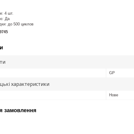
е: 4 шт.
ю: Да
ки: до 500 циклов
9745
и
ути
GP
цькі характеристики
Нове
я замовлення