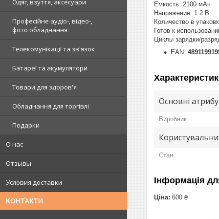
Одяг, взуття, аксесуари
Емкость: 2100 мАч
Напряжение: 1.2 В
Професійне аудіо-, відео-,
Количество в упаковк
фото обладнання
Готов к использовани
Циклы зарядки/разряд
Телекомунікації та зв'язок
EAN:
489119919
Батареї та акумулятори
Характеристик
Товари для здоров'я
Основні атриб
Обладнання для торгівлі
Виробник
Подарки
Користувальни
О нас
Стан
Отзывы
Інформація дл
Условия доставки
Ціна:
600 ₴
КОНТАКТИ