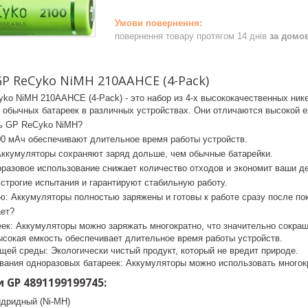
повернення товару протягом 14 днів
за домо
P ReCyko NiMH 210AAHCE (4-Pack)
ko NiMH 210AAHCE (4-Pack) - это набор из 4-х высококачественных ни
 обычных батареек в различных устройствах. Они отличаются высокой 
ть GP ReCyko NiMH?
control-zet.com
00 мАч обеспечивают длительное время работы устройств.
gp
Аккумуляторы сохраняют заряд дольше, чем обычные батарейки.
recyko
оразовое использование снижает количество отходов и экономит ваши д
строгие испытания и гарантируют стабильную работу.
контрол-зет
ю: Аккумуляторы полностью заряжены и готовы к работе сразу после по
ает?
экологичный
еек: Аккумуляторы можно заряжать многократно, что значительно сокра
ысокая емкость обеспечивает длительное время работы устройств.
щей среды: Экологически чистый продукт, который не вредит природе.
вания одноразовых батареек: Аккумуляторы можно использовать многокр
 GP 4891199199745:
идридный (Ni-MH)