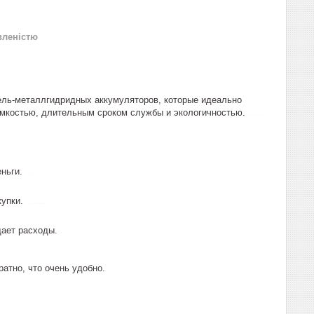
вленістю
кель-металлгидридных аккумуляторов, которые идеально
емкостью, длительным сроком службы и экологичностью.
аккумулятор
еньги.
2100mah
купки.
перезаряжаемый
щает расходы.
атно, что очень удобно.