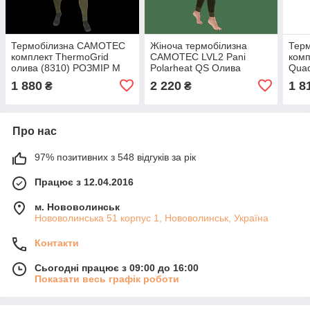
Термобілизна CAMOTEC
Жіноча термобілизна
Тер
комплект ThermoGrid
CAMOTEC LVL2 Pani
комп
олива (8310) РОЗМІР М
Polarheat QS Олива
Quad
Меланж (8320) РОЗМІР S
(741
1 880
2 220
1 8
₴
₴
Про нас
97% позитивних з 548 відгуків за рік
Працює з 12.04.2016
м. Нововолинськ
Нововолинська 51 корпус 1, Нововолинськ, Україна
Контакти
Сьогодні працює з 09:00 до 16:00
Показати весь графік роботи