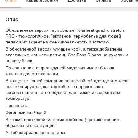
Опис
Обновленная версия термобелья Polarheat quadro stretch
PRO - технологичное, "активное" термобелье для людей
делающих акцент на функциональность и эстетику.
helikon-tex
В обновленной версии улучшен крой, а также добавлены
эластичные манжеты из ткани CoolPass Ribana на рукавах и
по низу брюк.
control-zet.com
По сравнению с предыдущей моделью имеет больше
каналов для отвода влаги.
термобелье
В концепте нашей компании по послойной одежде комплект
позиционируется, как термобелье первого слоя -
согревающее и потоотводное, для низких и сверхнизких
температур.
level 1 black xxl kp-un1-po-01
Прочность.
военное обмундирование
Эргономичный крой.
контрол-зет
Высокие противопилинговые свойства (противостояние
образованию колтунцев).
обувь
Антибактериальная пропитка.
украина