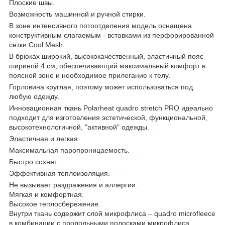
Плоские швы.
наименьшая цена
Возможность машинной и ручной стирки.
цена
В зоне интенсивного потоотделения модель оснащена
конструктивным слагаемым - вставками из перфорированной
сетки Cool Mesh.
control-zet
В брюках широкий, высококачественный, эластичный пояс
шириной 4 см, обеспечивающий максимальный комфорт в
поясной зоне и необходимое прилегание к телу.
купити
Горловина круглая, поэтому может использоваться под
любую одежду.
купить
Инновационная ткань Polarheat quadro stretch PRO идеально
подходит для изготовления эстетической, функциональной,
высокотехнологичной, "активной" одежды.
стоимость
Эластичная и легкая.
описание
Максимальная паропроницаемость.
характеристики
Быстро сохнет.
amazon
Эффективная теплоизоляция.
товары с амазона
Не вызывает раздражения и аллергии.
Мягкая и комфортная.
Высокое теплосбережение.
Внутри ткань содержит слой микрофлиса – quadro microfleece
в комбинации с продольными полосками микрофлиса.