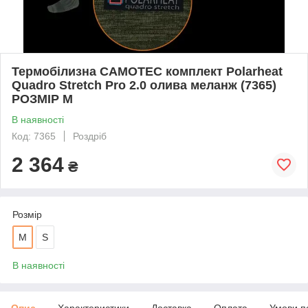
Термобілизна CAMOTEC комплект Polarheat
Quadro Stretch Pro 2.0 олива меланж (7365)
РОЗМІР М
В наявності
Код: 7365
Роздріб
2 364
₴
Розмір
М
S
В наявності
Опис
Характеристики
Доставка
Оплата
Умови п