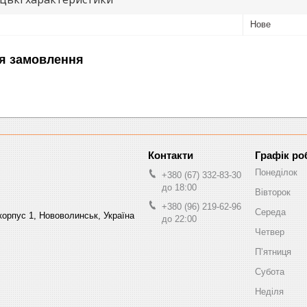
Нове
я замовлення
Графік ро
Понеділок
+380 (67) 332-83-30
до 18:00
Вівторок
+380 (96) 219-62-96
Середа
орпус 1, Нововолинськ, Україна
до 22:00
Четвер
Пʼятниця
Субота
Неділя