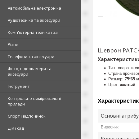
Автомобільна електроніка
Аудіотехніка та аксесуари
Комп'ютерна техніка і за
Різне
Шеврон PATCH
Телефони та аксесуари
Характеристики
Тип товара:
шев
Фото, відеокамери та
Страна произво
аксесуари
Размер:
75*65 
Цвет:
желтый
Інструмент
Контрольно-вимірювальні
Характеристик
прилади
Основні атриб
Спорт і відпочинок
Виробник
Дім і сад
Користувальни