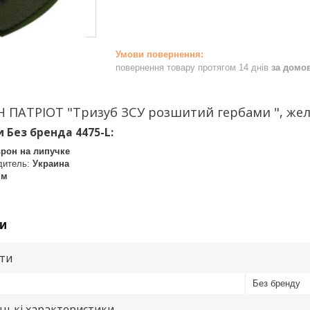
повернення товару протягом 14 днів
за домо
 ПАТРІОТ "Тризуб ЗСУ розшитий гербами ", жел
 Без бренда 4475-L:
рон на липучке
дитель:
Украина
мм
и
ути
Без бренду
цькі характеристики