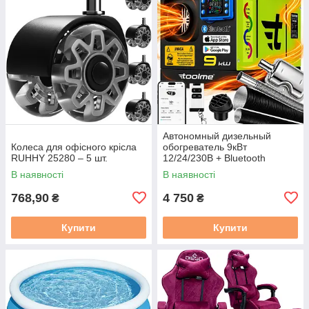
Автономный дизельный
Колеса для офісного крісла
обогреватель 9кВт
RUHHY 25280 – 5 шт.
12/24/230В + Bluetooth
Toolme (Польша)
В наявності
В наявності
768,90
4 750
₴
₴
Купити
Купити