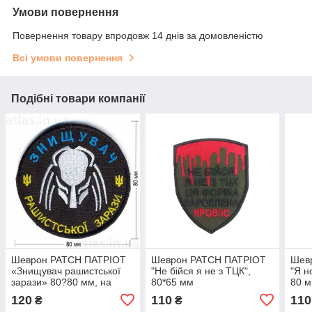
Умови повернення
Повернення товару впродовж 14 днів за домовленістю
Всі умови повернення
Подібні товари компанії
Шеврон PATCH ПАТРІОТ
Шеврон PATCH ПАТРІОТ
Шев
«Знищувач рашистської
"Не бійся я не з ТЦК",
"Я н
зарази» 80?80 мм, на
80*65 мм
80 
липучці велкро
120
110
110
₴
₴