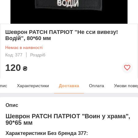
Шеврон PATCH ПАТРІОТ "Не сси вивезу!
Водій", 80*60 мм
Немає в наявності
Код: 377
Роздріб
120
₴
пис
Характеристики
Доставка
Оплата
Умови пове
Опис
Шеврон PATCH ПАТРІОТ "Воин у храма",
90*65 мм
Характеристики Без бренда 377: