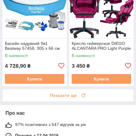
Басейн надувний 9в1
Кресло геймерское DIEGO
Bestway 57458, 305 x 66 см
ALCANTARA PRO Light Purple
В наявності
В наявності
4 728,90
3 450
₴
₴
Купити
Купити
Показати ще
Про нас
97% позитивних з 547 відгуків за рік
Працює з 12.04.2016