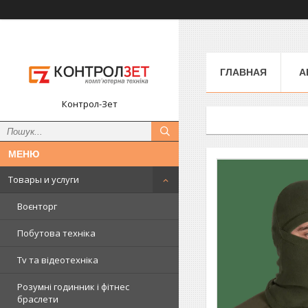
ГЛАВНАЯ
А
Контрол-Зет
Товары и услуги
Воєнторг
Побутова техніка
Tv та відеотехніка
Розумні годинник і фітнес
браслети