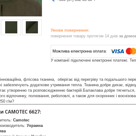
повернення товару протягом 14 днів
за домо
У компанії підключені електронні платежі. Те
, інноваційна, флісова тканина, оберігає від перегріву та подальшого 
які забезпечують додаткове утримання тепла. Тканина добре дихає, відво
гає утворенню та розповсюдженню бактерій.Балаклава добре тягнеться, 
ого відпочинку, полювання, риболовлі, а також для охоронних і воєнізов
250 г/м?
и CAMOTEC 6627:
итель:
Camotec
роизводитель:
Украина
ива