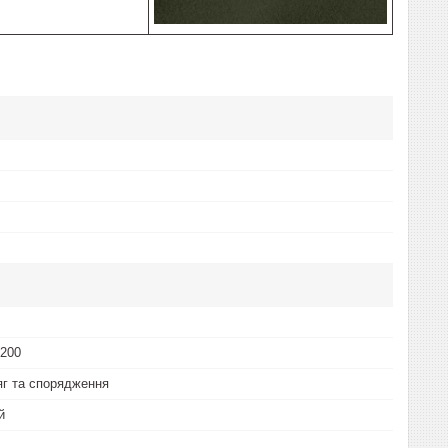
 200
яг та спорядження
й