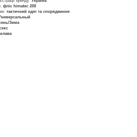
єстрації бренду:
Україна
л:
фліс himatec 200
ие:
тактичний одяг та спорядження
Универсальный
сень/Зима
секс
аклава