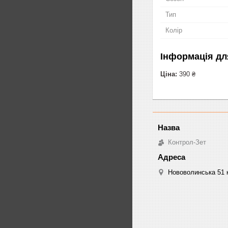
Тип
Колір
Інформація дл
Ціна:
390 ₴
Контрол-Зет
Нововолинська 51 к