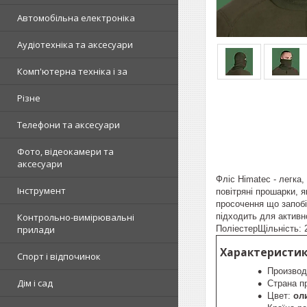
Автомобільна електроніка
Аудіотехніка та аксесуари
Комп'ютерна техніка і за
Різне
Телефони та аксесуари
Фото, відеокамери та
аксесуари
Фліс Himatec - легка
Інструмент
повітряні прошарки, 
просочення що запобі
підходить для активн
Контрольно-вимірювальні
ПоліестерЩільність: 
прилади
Характеристик
Спорт і відпочинок
Производ
Дім і сад
Страна п
Цвет:
ол