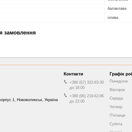
балаклава
олива
я замовлення
Графік ро
Понеділок
+380 (67) 332-83-30
до 18:00
Вівторок
+380 (96) 219-62-96
Середа
орпус 1, Нововолинськ, Україна
до 22:00
Четвер
Пʼятниця
Субота