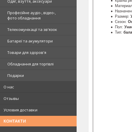
Країна ре
Одяг, взуття, аксесуари
Материа
Назначен
Професійне аудіо-, відео-,
Размер:
фото обладнання
Сезон:
О
Пол:
Уни
Телекомунікації та зв'язок
Тип:
бал
Батареї та акумулятори
Товари для здоров'я
Обладнання для торгівлі
Подарки
О нас
Отзывы
Условия доставки
КОНТАКТИ