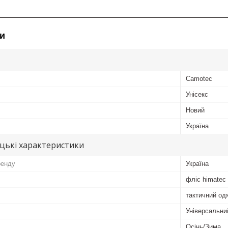
и
Camotec
Унісекс
Новий
Україна
цькі характеристики
ренду
Україна
фліс himatec
тактичний од
Універсальни
Осінь/Зима