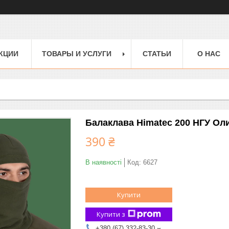
КЦИИ
ТОВАРЫ И УСЛУГИ
СТАТЬИ
О НАС
Балаклава Himatec 200 НГУ Оли
390 ₴
В наявності
Код:
6627
Купити
Купити з
+380 (67) 332-83-30